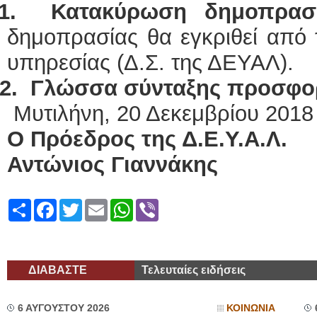
11.
Κατακύρωση δημοπρασ
δημοπρασίας θα εγκριθεί από 
υπηρεσίας (Δ.Σ. της ΔΕΥΑΛ).
2.
Γλώσσα σύνταξης προσφ
Μυτιλήνη, 20 Δεκεμβρίου 201
Ο Πρόεδρος της Δ.Ε.Υ.Α.Λ.
Αντώνιος Γιαννάκης
Share
Facebook
Twitter
Email
WhatsApp
Viber
ΔΙΑΒΑΣΤΕ
Τελευταίες ειδήσεις
6 ΑΥΓΟΥΣΤΟΥ 2026
ΚΟΙΝΩΝΙΑ