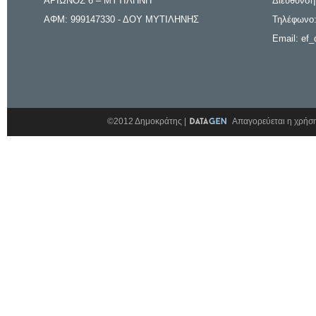
ΑΡΙΩΝΟΣ 6 – ΜΥΤΙΛΗΝΗ
Διεύθυνση
ΑΦΜ: 999147330 - ΔΟΥ ΜΥΤΙΛΗΝΗΣ
Τηλέφωνο:
Email: ef_
©2012 Δημοκράτης |
Απαγορεύεται η χρήση