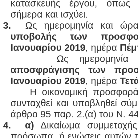
κατασκευής έργου, όπως έ
σήμερα και ισχύει.
3.
Ως ημερομηνία και ώρα
υποβολής των προσφο
Ιανουαρίου 2019
, ημέρα
Πέ
Ως ημερομηνία κ
αποσφράγισης
των προ
Ιανουαρίου 2019
, ημέρα
Τετ
Η οικονομική προσφορά τ
συνταχθεί και υποβληθεί σύ
άρθρο 95 παρ. 2.(α) του Ν. 4
4.
α)
Δικαίωμα συμμετοχής
πρόσωπα, ή ενώσεις αυτών π