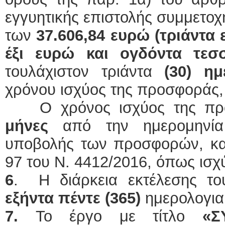
εγγυητικής επιστολής συμμετοχ
των
37.606,84 ευρώ (τριάντα
έξι ευρώ και ογδόντα τε
τουλάχιστον τριάντα
(30) ημ
χρόνου ισχύος της προσφοράς, 
Ο χρόνος ισχύος της π
μήνες
από την ημερομηνία
υποβολής των προσφορών, κατ
97 του Ν. 4412/2016, όπως ισχύ
6
. Η διάρκεια εκτέλεσης το
εξήντα πέντε (365)
ημερολογι
7.
Το έργο με τίτλο
«Σ