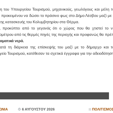
 του Υπουργείου Τουρισμού, μηχανικούς, γεωλόγους και μέλη τ
ΚΟΣ ΚΑΡΔΙΟΛΟΓΟΣ
ΙΩΑΝΝΗΣ Α. ΜΑΛΛΙΑΣ
, προκειμένου να δώσει το πράσινο φως στο Δήμο Λέσβου μαζί με 
ΚΩΝΣΤΑΝΤΙΝΟΣ Ε. ΑΡΩΝΗΣ
ΧΕΙΡΟΥΡΓΟΣ
 της κατασκευής του Κολυμβητηρίου στα Θέρμα.
Holter πίεσης και ρυθμού
ΟΦΘΑΛΜΙΑΤΡΟΣ
Δοκιμασία κοπώσεως Φορητός
Διδάκτωρ Ιατρικής 
, προκύπτει από το γεγονός ότι ο χώρος που θα χτιστεί το ν
υπέρηχος
Πανεπιστημίου Αθ
Μυτιλήνη Βουρνάζων 2
Καλλιπόλεως 3,Νέα
ιομέτρου από τις θερμές πηγές της περιοχής και προφανώς θα πρέπ
τηλ.2251302311
τηλ:210-9320215
ιαματικά νερά.
Γέρα:Παπάδος τηλ.22510-83600
Καβέτσου 10, Μυτιλ
aroniskos@gmail.com
2251038065
τά τη διάρκεια της επίσκεψής του μαζί με το δήμαρχο και τ
ίο Τουρισμού, κατέθεσαν τα σχετικά έγγραφα για την αδειοδότηση
οθεραπεύτρια Manual Therapist
Χειρουργός Ωτορινολαρυγ
Σταυρουλάκη-Γαλάτη Ιφιγένεια
Έλενα Μπούμπα
Πτυχιούχος Φυσικοθεραπείας
Στρατιωτικός Ιατρός
ΑΤΕΙ Θεσσαλονίκης-PAMP
Διδ.Παν.Αθηνών
Σύμβαση με ΕΟΠΥΥ
Διπλωματούχος Ευ
Ασκληπιού 39 Χρυσομαλλούσα
Πάρνηθας 95-97 Αχ
Μυτιλήνη
2102467085 & 693
τηλ. 22510-54898- 6977957180
email- elenboumpa
ΩΝΙΑ
6 ΑΥΓΟΥΣΤΟΥ 2026
ΠΟΛΙΤΙΣΜΟ