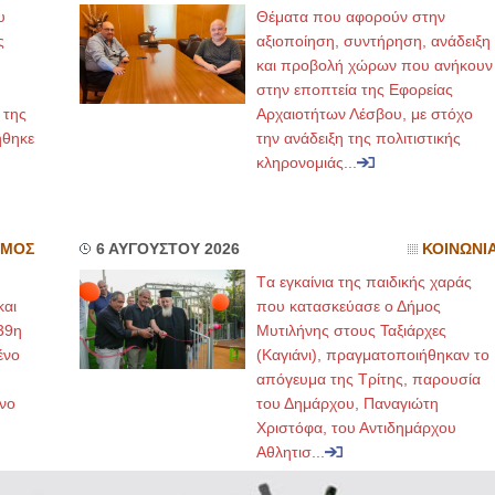
υ
Θέματα που αφορούν στην
ς
αξιοποίηση, συντήρηση, ανάδειξη
και προβολή χώρων που ανήκουν
στην εποπτεία της Εφορείας
 της
Αρχαιοτήτων Λέσβου, με στόχο
ήθηκε
την ανάδειξη της πολιτιστικής
κληρονομιάς...
ΣΜΟΣ
6 ΑΥΓΟΥΣΤΟΥ 2026
ΚΟΙΝΩΝΙ
Tα εγκαίνια της παιδικής χαράς
και
που κατασκεύασε ο Δήμος
39η
Μυτιλήνης στους Ταξιάρχες
ένο
(Καγιάνι), πραγματοποιήθηκαν το
απόγευμα της Τρίτης, παρουσία
νο
του Δημάρχου, Παναγιώτη
Χριστόφα, του Αντιδημάρχου
Αθλητισ...