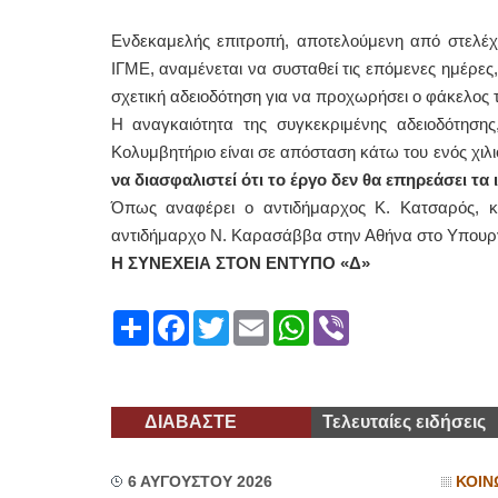
Ενδεκαμελής επιτροπή, αποτελούμενη από στελέχη
ΕΙΔΙ
ΙΓΜΕ, αναμένεται να συσταθεί τις επόμενες ημέρες
σχετική αδειοδότηση για να προχωρήσει ο φάκελος
Η αναγκαιότητα της συγκεκριμένης αδειοδότησης
Κολυμβητήριο είναι σε απόσταση κάτω του ενός χιλ
να διασφαλιστεί ότι το έργο δεν θα επηρεάσει τα 
Όπως αναφέρει ο αντιδήμαρχος Κ. Κατσαρός, κα
αντιδήμαρχο Ν. Καρασάββα στην Αθήνα στο Υπουργε
Φυσικ
Η ΣΥΝΕΧΕΙΑ ΣΤΟΝ ΕΝΤΥΠΟ «Δ»
Share
Facebook
Twitter
Email
WhatsApp
Viber
ΔΙΑΒΑΣΤΕ
Τελευταίες ειδήσεις
6 ΑΥΓΟΥΣΤΟΥ 2026
ΚΟΙΝ