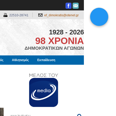
22510-28741
ef_dimokratis@otenet.gr
1928 - 2026
98 ΧΡΟΝΙΑ
ΔΗΜΟΚΡΑΤΙΚΩΝ ΑΓΩΝΩΝ
μός
Αθλητισμός
Εκπαίδευση