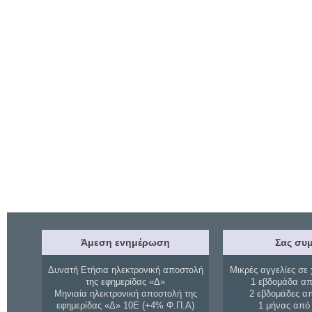
Άμεση ενημέρωση
Σας συμ
Δυνατή Ετήσια ηλεκτρονική αποστολή
Μικρές αγγελίες σε 
της εφημερίδας «Δ»
1 εβδομάδα απ
Μηνιαία ηλεκτρονική αποστολή της
2 εβδομάδες α
εφημερίδας «Δ» 10Ε (+4% Φ.Π.Α)
1 μήνας από