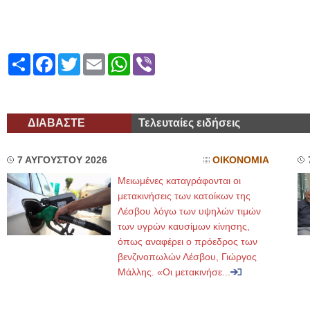
Share
Facebook
Twitter
Email
WhatsApp
Viber
ΔΙΑΒΑΣΤΕ
Τελευταίες ειδήσεις
7 ΑΥΓΟΥΣΤΟΥ 2026
ΟΙΚΟΝΟΜΙΑ
Μειωμένες καταγράφονται οι
μετακινήσεις των κατοίκων της
Λέσβου λόγω των υψηλών τιμών
των υγρών καυσίμων κίνησης,
όπως αναφέρει ο πρόεδρος των
βενζινοπωλών Λέσβου, Γιώργος
Μάλλης. «Οι μετακινήσε...