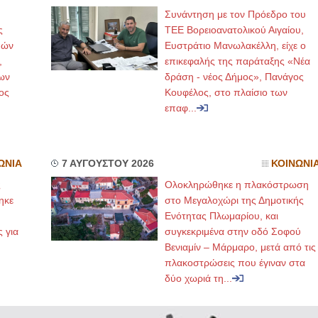
Συνάντηση με τον Πρόεδρο του
ς
ΤΕΕ Βορειοανατολικού Αιγαίου,
μών
Ευστράτιο Μανωλακέλλη, είχε ο
,
επικεφαλής της παράταξης «Νέα
ων
δράση - νέος Δήμος», Πανάγος
ος
Κουφέλος, στο πλαίσιο των
επαφ...
ΩΝΙΑ
7 ΑΥΓΟΥΣΤΟΥ 2026
ΚΟΙΝΩΝΙ
ς
Ολοκληρώθηκε η πλακόστρωση
ηκε
στο Μεγαλοχώρι της Δημοτικής
,
Ενότητας Πλωμαρίου, και
ς για
συγκεκριμένα στην οδό Σοφού
Βενιαμίν – Μάρμαρο, μετά από τις
πλακοστρώσεις που έγιναν στα
δύο χωριά τη...