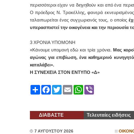
περισσότεροι είχαν να διηγηθούν και από ένα περισ
Ο πρόεδρος Ν. Τρακέλλης, φανερά εκνευρισμένος, 
ταλαιπωρείται ένας συγχωριανός τους, ο οποίος
έχ
υπερασπιστεί την οικογένεια και την περιουσία το
3 ΧΡΟΝΙΑ ΥΠΟΜΟΝΗ
«Κάνουμε υπομονή εδώ και τρία χρόνια.
Μας κοροϊ
αγώνας για επιβίωση, ένα καθημερινό κυνηγητό
καταλάβει».
Η ΣΥΝΕΧΕΙΑ ΣΤΟΝ ΕΝΤΥΠΟ «Δ»
Share
Facebook
Twitter
Email
WhatsApp
Viber
ΔΙΑΒΑΣΤΕ
Τελευταίες ειδήσεις
7 ΑΥΓΟΥΣΤΟΥ 2026
ΟΙΚΟΝ