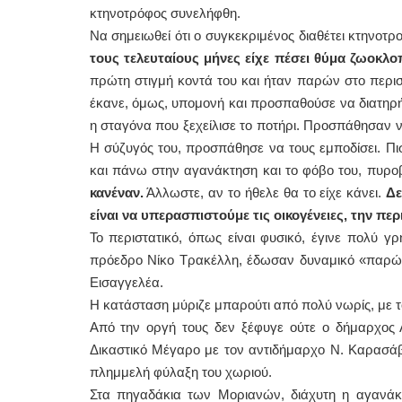
κτηνοτρόφος συνελήφθη.
Να σημειωθεί ότι ο συγκεκριμένος διαθέτει κτηνοτ
τους τελευταίους μήνες είχε πέσει θύμα ζωοκλ
πρώτη στιγμή κοντά του και ήταν παρών στο περιστ
έκανε, όμως, υπομονή και προσπαθούσε να διατηρήσε
η σταγόνα που ξεχείλισε το ποτήρι. Προσπάθησαν ν
Η σύζυγός του, προσπάθησε να τους εμποδίσει. Πι
και πάνω στην αγανάκτηση και το φόβο του, πυρ
κανέναν.
Άλλωστε, αν το ήθελε θα το είχε κάνει.
Δε
είναι να υπερασπιστούμε τις οικογένειες, την περ
Το περιστατικό, όπως είναι φυσικό, έγινε πολύ γ
πρόεδρο Νίκο Τρακέλλη, έδωσαν δυναμικό «παρών»
Εισαγγελέα.
Η κατάσταση μύριζε μπαρούτι από πολύ νωρίς, με 
Από την οργή τους δεν ξέφυγε ούτε ο δήμαρχος Λ
Δικαστικό Μέγαρο με τον αντιδήμαρχο Ν. Καρασάββ
πλημμελή φύλαξη του χωριού.
Στα πηγαδάκια των Μοριανών, διάχυτη η αγανάκ