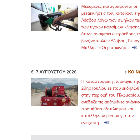
Μειωμένες καταγράφονται οι
μετακινήσεις των κατοίκων τη
Λέσβου λόγω των υψηλών τι
των υγρών καυσίμων κίνησης
όπως αναφέρει ο πρόεδρος τ
βενζινοπωλών Λέσβου, Γιώργ
Μάλλης. «Οι μετακινήσε...
7 ΑΥΓΟΥΣΤΟΥ 2026
ΚΟΙΝ
Η καταστροφική πυρκαγιά τη
29ης Ιουλίου εε που εκδηλώθ
στην περιοχή του Πλωμαρίου
ανέδειξε τις αυξημένες ανάγκε
προμήθεια εξοπλισμού και
κατάλληλων μέσων για την
ενίσχυση ...