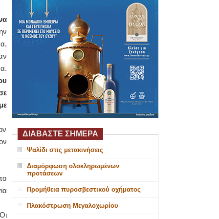
να
ην
α,
αν
α.
ου
σε
με
ον
ΔΙΑΒΑΣΤΕ ΣΗΜΕΡΑ
ον
Ψαλίδι στις μετακινήσεις
Διαμόρφωση ολοκληρωμένων
προτάσεων
το
Προμήθεια πυροσβεστικού οχήματος
ια
Πλακόστρωση Μεγαλοχωρίου
Οι