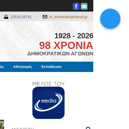
22510-28741
ef_dimokratis@otenet.gr
1928 - 2026
98 ΧΡΟΝΙΑ
ΔΗΜΟΚΡΑΤΙΚΩΝ ΑΓΩΝΩΝ
μός
Αθλητισμός
Εκπαίδευση