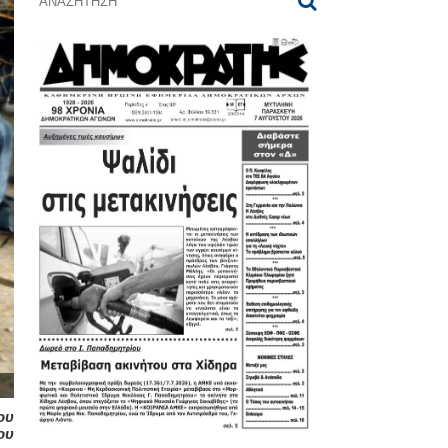
ου
ου