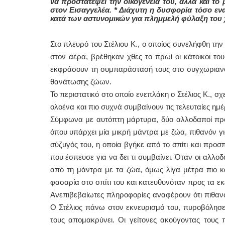
να προστατέψει την οικογένειά του, αλλά και τ
στον Εισαγγελέα. * Διάχυτη η δυσφορία τόσο εν
κατά των αστυνομικών για πλημμελή φύλαξη του
Στο πλευρό του Στέλιου Κ., ο οποίος συνελήφθη τη
στον αέρα, βρέθηκαν χθες το πρωί οι κάτοικοι το
εκφράσουν τη συμπαράστασή τους στο συγχωριανό 
θανάτωσης ζώων.
Το περιστατικό στο οποίο ενεπλάκη ο Στέλιος Κ., 
ολοένα και πιο συχνά συμβαίνουν τις τελευταίες ημέ
Σύμφωνα με αυτόπτη μάρτυρα, δύο αλλοδαποί προ
όπου υπάρχει μία μικρή μάντρα με ζώα, πιθανόν 
σύζυγός του, η οποία βγήκε από το σπίτι και προ
που έσπευσε για να δει τι συμβαίνει. Όταν οι αλλ
από τη μάντρα με τα ζώα, όμως λίγα μέτρα πιο κάτ
φασαρία στο σπίτι του και κατευθυνόταν προς τα ε
Ανεπιβεβαίωτες πληροφορίες αναφέρουν ότι πιθανό
Ο Στέλιος πάνω στον εκνευρισμό του, πυροβόλησε 
τους απομακρύνει. Οι γείτονες ακούγοντας τους 