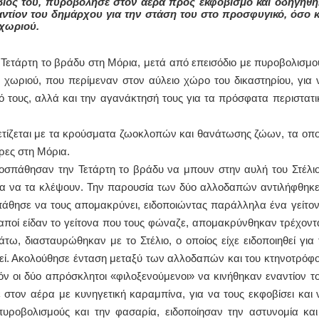
ο βιός του, πυροβόλησε στον αέρα προς εκφοβισμό και οδηγήθη
αντίον του δημάρχου για την στάση του στο προσφυγικό, όσο κ
 χωριού.
ΙΩΑΝΝΗΣ Α. ΜΑΛΛΙΑΣ
ΧΕΙΡΟΥΡΓΟΣ
ν Τετάρτη το βράδυ στη Μόρια, μετά από επεισόδιο με πυροβολισμο
ΟΦΘΑΛΜΙΑΤΡΟΣ
Διδάκτωρ Ιατρικής Σχολής
υ χωριού, που περίμεναν στον αύλειο χώρο του δικαστηρίου, για 
Πανεπιστημίου Αθηνών
Καλλιπόλεως 3,Νέα Σμύρνη,
τους, αλλά και την αγανάκτησή τους για τα πρόσφατα περιστατι
τηλ:210-9320215
Καβέτσου 10, Μυτιλήνη, τηλ:
2251038065
σχετίζεται με τα κρούσματα ζωοκλοπών και θανάτωσης ζώων, τα οπο
ρες στη Μόρια.
Χειρουργός Ωτορινολαρυγγολόγος
σπάθησαν την Τετάρτη το βράδυ να μπουν στην αυλή του Στέλιο
Έλενα Μπούμπα
για να τα κλέψουν. Την παρουσία των δύο αλλοδαπών αντιλήφθηκε
Στρατιωτικός Ιατρός
Διδ.Παν.Αθηνών
σπάθησε να τους απομακρύνει, ειδοποιώντας παράλληλα ένα γείτον
Διπλωματούχος Ευρ.Ακαδημίας
Πάρνηθας 95-97 Αχαρναί
οδαποί είδαν το γείτονα που τους φώναζε, απομακρύνθηκαν τρέχοντ
2102467085 & 6938502258
ω, διασταυρώθηκαν με το Στέλιο, ο οποίος είχε ειδοποιηθεί για 
email- elenboumpa@gmail.com
κεί. Ακολούθησε ένταση μεταξύ των αλλοδαπών και του κτηνοτρόφο
ν οι δύο απρόσκλητοι «φιλοξενούμενοι» να κινήθηκαν εναντίον το
στον αέρα με κυνηγετική καραμπίνα, για να τους εκφοβίσει και 
πυροβολισμούς και την φασαρία, ειδοποίησαν την αστυνομία και