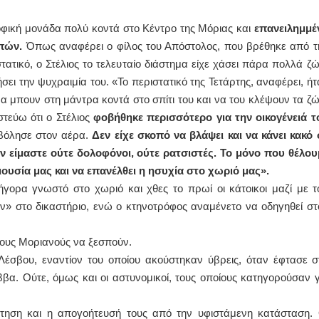
ροφική μονάδα πολύ κοντά στο Κέντρο της Μόριας και
επανειλημμέ
οπών.
Όπως αναφέρει ο φίλος του Απόστολος, που βρέθηκε από τ
ατικό, ο Στέλιος το τελευταίο διάστημα είχε χάσει πάρα πολλά ζώ
ι την ψυχραιμία του. «Το περιστατικό της Τετάρτης, αναφέρει, ήτ
α μπουν στη μάντρα κοντά στο σπίτι του και να του κλέψουν τα ζώ
στεύω ότι ο Στέλιος
φοβήθηκε περισσότερο για την οικογένειά τ
οβόλησε στον αέρα.
Δεν είχε σκοπό να βλάψει και να κάνει κακό 
ν είμαστε ούτε δολοφόνοι, ούτε ρατσιστές. Το μόνο που θέλου
ιουσία μας και να επανέλθει η ησυχία στο χωριό μας».
ρήγορα γνωστό στο χωριό και χθες το πρωί οι κάτοικοι μαζί με τ
 στο δικαστήριο, ενώ ο κτηνοτρόφος αναμένετο να οδηγηθεί στ
τους Μοριανούς να ξεσπούν.
έσβου, εναντίον του οποίου ακούστηκαν ύβρεις, όταν έφτασε σ
α. Ούτε, όμως και οι αστυνομικοί, τους οποίους κατηγορούσαν γ
τηση και η απογοήτευσή τους από την υφιστάμενη κατάσταση. 