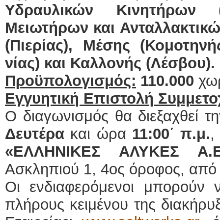
Υδραυλικών Κινητήρων (
Μειωτήρων και Ανταλλακτικών
(Πιερίας), Μέσης (Κομοτηνή
νίας) και Καλλονής (Λέσβου).
Προϋπολογισμός:
110.000
χω
Εγγυητική Επιστολή Συμμετο
Ο διαγωνισμός θα διεξαχθεί τ
Δευτέρα
και ώρα
11:00΄ π.μ.
,
«ΕΛΛΗΝΙΚΕΣ ΑΛΥΚΕΣ Α
Ασκληπιού 1, 4ος όροφος, από
Οι ενδιαφερόμενοι μπορούν
πλήρους κειμένου της διακήρυξ