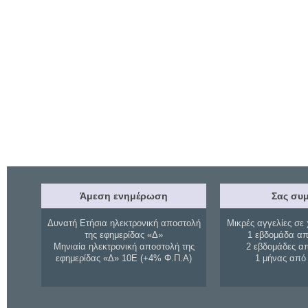
Άμεση ενημέρωση
Σας συμ
Δυνατή Ετήσια ηλεκτρονική αποστολή
Μικρές αγγελίες σε 
της εφημερίδας «Δ»
1 εβδομάδα απ
Μηνιαία ηλεκτρονική αποστολή της
2 εβδομάδες α
εφημερίδας «Δ» 10Ε (+4% Φ.Π.Α)
1 μήνας από