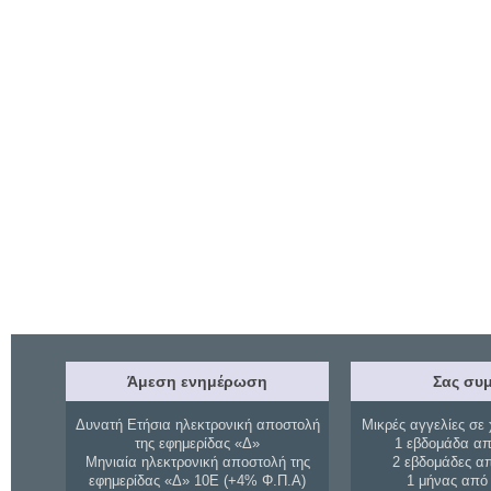
Άμεση ενημέρωση
Σας συμ
Δυνατή Ετήσια ηλεκτρονική αποστολή
Μικρές αγγελίες σε 
της εφημερίδας «Δ»
1 εβδομάδα απ
Μηνιαία ηλεκτρονική αποστολή της
2 εβδομάδες α
εφημερίδας «Δ» 10Ε (+4% Φ.Π.Α)
1 μήνας από