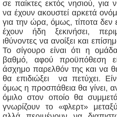
σε παίκτες εκτός νησιού, για 
να έχουν ακουστεί αρκετά ονόμ
για την ώρα, όμως, τίποτα δεν 
έχουν ήδη ξεκινήσει, περι
ιθύνοντες να ανοίξει και επίση
Το σίγουρο είναι ότι η ομάδ
βαθμό, αφού προϋπόθεση ε
άσχημο παρελθόν της και να θέ
θα επιδιώξει να πετύχει. Είν
όμως η προσπάθεια θα γίνει, α
όμιλο στον οποίο θα συμμετάσ
γνωρίζουν το «φλερτ» μεταξύ
αλλά περιμένουν να διαπιστ