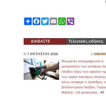
Share
Facebook
Twitter
Email
WhatsApp
Viber
ΔΙΑΒΑΣΤΕ
Τελευταίες ειδήσεις
7 ΑΥΓΟΥΣΤΟΥ 2026
ΟΙΚΟΝ
Μειωμένες καταγράφονται οι
μετακινήσεις των κατοίκων τη
Λέσβου λόγω των υψηλών τι
των υγρών καυσίμων κίνησης
όπως αναφέρει ο πρόεδρος τ
βενζινοπωλών Λέσβου, Γιώργ
Μάλλης. «Οι μετακινήσε...