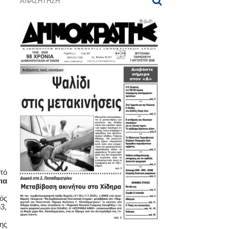
τό
ια
ός
3,
ης