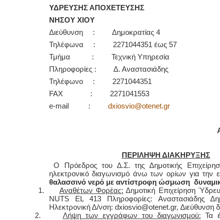
ΥΔΡΕΥΣΗΣ ΑΠΟΧΕΤΕΥΣΗΣ
ΝΗΣΟΥ ΧΙΟΥ
Διεύθυνση : Δημοκρατίας 4
Τηλέφωνα : 2271044351 έως 57
Τμήμα : Τεχνική Υπηρεσία
Πληροφορίες : Δ. Αναστασιάδης
Τηλέφωνο : 2271044351
FAX : 2271041553
e-mail :
dxiosvio@otenet.gr
ΠΕΡΙΛΗΨΗ ΔΙΑΚΗΡΥΞΗΣ
Ο Πρόεδρος του Δ.Σ. της Δημοτικής Επιχείρησ
ηλεκτρονικό διαγωνισμό άνω των ορίων για την 
θαλασσινό νερό με αντίστροφη ώσμωση δυναμικ
1.
Αναθέτων Φορέας:
Δημοτική Επιχείρηση Ύδρευ
NUTS EL 413 Πληροφορίες: Αναστασιάδης Δημή
Ηλεκτρονική Δ/νση: dxiosvio@otenet.gr, Διεύθυνση δ
2.
Λήψη των εγγράφων του διαγωνισμού:
Τα έ