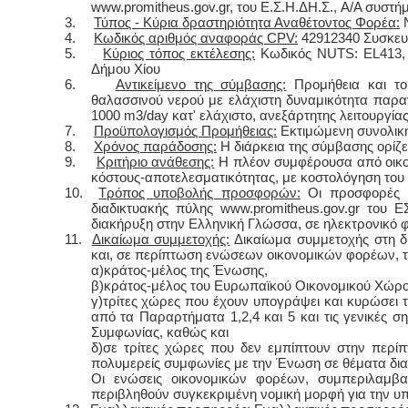
www.promitheus.gov.gr, του Ε.Σ.Η.ΔΗ.Σ., A/A συστή
3.
Τύπος - Κύρια δραστηριότητα Αναθέτοντος Φορέα:
Ν
4.
Κωδικός αριθμός αναφοράς CPV:
42912340 Συσκευ
ΕΙΔΙ
5.
Κύριος τόπος εκτέλεσης:
Κωδικός NUTS: EL413, Χ
Δήμου Χίου
6.
Αντικείμενο της σύμβασης:
Προμήθεια και τοπ
θαλασσινού νερού με ελάχιστη δυναμικότητα παρ
1000 m3/day κατ' ελάχιστο, ανεξάρτητης λειτουργίας
7.
Προϋπολογισμός Προμήθειας:
Εκτιμώμενη συνολική
8.
Χρόνος παράδοσης:
Η διάρκεια της σύμβασης ορίζε
9.
Κριτήριο ανάθεσης:
Η πλέον συμφέρουσα από οικο
κόστους-αποτελεσματικότητας, με κοστολόγηση του 
10.
Τρόπος υποβολής προσφορών:
Οι προσφορές υ
Φυσικ
διαδικτυακής πύλης www.promitheus.gov.gr του 
διακήρυξη στην Ελληνική Γλώσσα, σε ηλεκτρονικό 
11.
Δικαίωμα συμμετοχής:
Δικαίωμα συμμετοχής στη δ
και, σε περίπτωση ενώσεων οικονομικών φορέων, τα
α)κράτος-μέλος της Ένωσης,
β)κράτος-μέλος του Ευρωπαϊκού Οικονομικού Χώρου
γ)τρίτες χώρες που έχουν υπογράψει και κυρώσει
από τα Παραρτήματα 1,2,4 και 5 και τις γενικές 
Συμφωνίας, καθώς και
δ)σε τρίτες χώρες που δεν εμπίπτουν στην περί
πολυμερείς συμφωνίες με την Ένωση σε θέματα δι
Οι ενώσεις οικονομικών φορέων, συμπεριλαμβ
περιβληθούν συγκεκριμένη νομική μορφή για την 