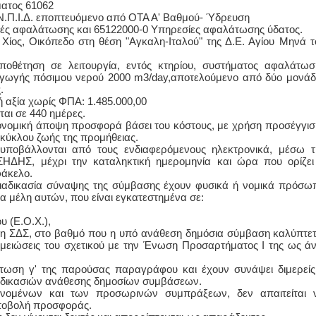
ματος 61062
.Π.Ι.Δ. εποπτευόμενο από ΟΤΑ Α' Βαθμού- Ύδρευση
ές αφαλάτωσης και 65122000-0 Υπηρεσίες αφαλάτωσης ύδατος.
ΚΟΣ ΚΑΡΔΙΟΛΟΓΟΣ
ΙΩΑΝΝΗΣ Α. ΜΑΛΛΙΑΣ
ίος, Οικόπεδο στη θέση "Αγκαλη-Ιταλού" της Δ.Ε. Αγίου Μηνά τ
ΚΩΝΣΤΑΝΤΙΝΟΣ Ε. ΑΡΩΝΗΣ
ΧΕΙΡΟΥΡΓΟΣ
Holter πίεσης και ρυθμού
ΟΦΘΑΛΜΙΑΤΡΟΣ
οθέτηση σε λειτουργία, εντός κτηρίου, συστήματος αφαλάτωσ
Δοκιμασία κοπώσεως Φορητός
Διδάκτωρ Ιατρικής 
αγωγής πόσιμου νερού 2000 m3/day,αποτελούμενο από δύο μονάδ
υπέρηχος
Πανεπιστημίου Αθη
.
Μυτιλήνη Βουρνάζων 2
Καλλιπόλεως 3,Νέα
 αξία χωρίς ΦΠΑ: 1.485.000,00
τηλ.2251302311
τηλ:210-9320215
ται σε 440 ημέρες.
Γέρα:Παπάδος τηλ.22510-83600
Καβέτσου 10, Μυτιλ
aroniskos@gmail.com
2251038065
νομική άποψη προσφορά βάσει του κόστους, με χρήση προσέγγισ
κύκλου ζωής της προμήθειας.
ποβάλλονται από τους ενδιαφερόμενους ηλεκτρονικά, μέσω τ
οθεραπεύτρια Manual Therapist
Χειρουργός Ωτορινολαρυγ
ΕΣΗΔΗΣ, μέχρι την καταληκτική ημερομηνία και ώρα που ορίζει
φάκελο.
Σταυρουλάκη-Γαλάτη Ιφιγένεια
Έλενα Μπούμπα
ιαδικασία σύναψης της σύμβασης έχουν φυσικά ή νομικά πρόσω
Πτυχιούχος Φυσικοθεραπείας
Στρατιωτικός Ιατρός
 μέλη αυτών, που είναι εγκατεστημένα σε:
ΑΤΕΙ Θεσσαλονίκης-PAMP
Διδ.Παν.Αθηνών
Σύμβαση με ΕΟΠΥΥ
Διπλωματούχος Ευρ
Ασκληπιού 39 Χρυσομαλλούσα
Πάρνηθας 95-97 Αχ
 (Ε.Ο.Χ.),
Μυτιλήνη
2102467085 & 6938
 τη ΣΔΣ, στο βαθμό που η υπό ανάθεση δημόσια σύμβαση καλύπτετ
τηλ. 22510-54898- 6977957180
email- elenboumpa
σημειώσεις του σχετικού με την Ένωση Προσαρτήματος I της ως ά
πτωση γ' της παρούσας παραγράφου και έχουν συνάψει διμερείς
αδικασιών ανάθεσης δημοσίων συμβάσεων.
ανομένων και των προσωρινών συμπράξεων, δεν απαιτείται 
υποβολή προσφοράς.