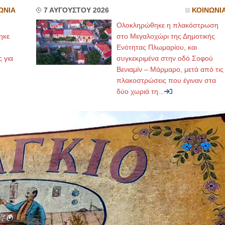
ΩΝΙΑ
7 ΑΥΓΟΥΣΤΟΥ 2026
ΚΟΙΝΩΝΙ
ς
Ολοκληρώθηκε η πλακόστρωση
ηκε
στο Μεγαλοχώρι της Δημοτικής
,
Ενότητας Πλωμαρίου, και
ς για
συγκεκριμένα στην οδό Σοφού
Βενιαμίν – Μάρμαρο, μετά από τις
πλακοστρώσεις που έγιναν στα
δύο χωριά τη...