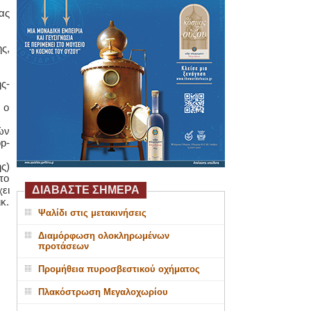
ας
ς,
ς-
 ο
ών
p-
ς)
το
ει
ΔΙΑΒΑΣΤΕ ΣΗΜΕΡΑ
κ.
Ψαλίδι στις μετακινήσεις
Διαμόρφωση ολοκληρωμένων
προτάσεων
Προμήθεια πυροσβεστικού οχήματος
Πλακόστρωση Μεγαλοχωρίου