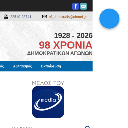
22510-28741
ef_dimokratis@otenet.gr
1928 - 2026
98 ΧΡΟΝΙΑ
ΔΗΜΟΚΡΑΤΙΚΩΝ ΑΓΩΝΩΝ
μός
Αθλητισμός
Εκπαίδευση