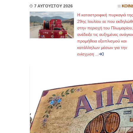
7 ΑΥΓΟΥΣΤΟΥ 2026
ΚΟΙΝ
Η καταστροφική πυρκαγιά τη
29ης Ιουλίου εε που εκδηλώθ
στην περιοχή του Πλωμαρίου
ανέδειξε τις αυξημένες ανάγκε
προμήθεια εξοπλισμού και
κατάλληλων μέσων για την
ενίσχυση ...