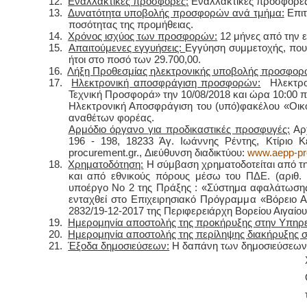
12.
Εναλλακτικές προσφορές:
Εναλλακτικές προσφορές 
13.
Δυνατότητα υποβολής προσφορών ανά τμήμα:
Επιτ
ποσότητας της προμήθειας.
14.
Χρόνος ισχύος των προσφορών:
12 μήνες από την ε
15.
Απαιτούμενες εγγυήσεις:
Εγγύηση συμμετοχής, που 
ήτοι στο ποσό των 29.700,00.
16.
Λήξη Προθεσμίας ηλεκτρονικής υποβολής προσφορ
17.
Ηλεκτρονική αποσφράγιση προσφορών:
Ηλεκτρον
Τεχνική Προσφορά» την 10/08/2018 και ώρα 10:00 π
Ηλεκτρονική Αποσφράγιση του (υπό)φακέλου «Οικο
αναθέτων φορέας.
Αρμόδιο όργανο για προδικαστικές προσφυγές:
Αρχ
196 - 198, 18233 Άγ. Ιωάννης Ρέντης, Κτίριο 
procurement.gr., Διεύθυνση διαδικτύου:
www.aepp-pr
18.
Χρηματοδότηση:
Η σύμβαση χρηματοδοτείται από τ
και από εθνικούς πόρους μέσω του ΠΔΕ. (αριθ.
υποέργο Νο 2 της Πράξης : «Σύστημα αφαλάτωσης γ
ενταχθεί στο Επιχειρησιακό Πρόγραμμα «Βόρειο Α
2832/19-12-2017 της Περιφερειάρχη Βορείου Αιγαίου
19.
Ημερομηνία αποστολής της προκήρυξης στην Υπηρε
20.
Ημερομηνία αποστολής της περίληψης διακήρυξης σ
21.
Έξοδα δημοσιεύσεων:
Η δαπάνη των δημοσιεύσεων 