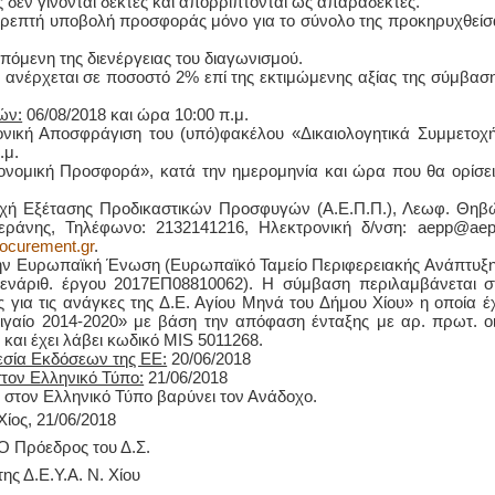
δεν γίνονται δεκτές και απορρίπτονται ως απαράδεκτες.
ρεπτή υποβολή προσφοράς μόνο για το σύνολο της προκηρυχθείσ
πόμενη της διενέργειας του διαγωνισμού.
ανέρχεται σε ποσοστό 2% επί της εκτιμώμενης αξίας της σύμβαση
ών:
06/08/2018 και ώρα 10:00 π.μ.
ική Αποσφράγιση του (υπό)φακέλου «Δικαιολογητικά Συμμετοχή
.μ.
νομική Προσφορά», κατά την ημερομηνία και ώρα που θα ορίσει
ή Εξέτασης Προδικαστικών Προσφυγών (Α.Ε.Π.Π.), Λεωφ. Θηβ
Κεράνης, Τηλέφωνο: 2132141216, Ηλεκτρονική δ/νση: aepp@aep
ocurement.gr
.
ην Ευρωπαϊκή Ένωση (Ευρωπαϊκό Ταμείο Περιφερειακής Ανάπτυξη
 ενάριθ. έργου 2017ΕΠ08810062). Η σύμβαση περιλαμβάνεται σ
ια τις ανάγκες της Δ.Ε. Αγίου Μηνά του Δήμου Χίου» η οποία έχ
ιγαίο 2014-2020» με βάση την απόφαση ένταξης με αρ. πρωτ. οι
 και έχει λάβει κωδικό MIS 5011268.
σία Εκδόσεων της ΕΕ:
20/06/2018
τον Ελληνικό Τύπο:
21/06/2018
στον Ελληνικό Τύπο βαρύνει τον Ανάδοχο.
Χίος, 21/06/2018
Ο Πρόεδρος του Δ.Σ.
της Δ.Ε.Υ.Α. Ν. Χίου