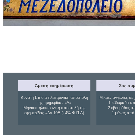
Άμεση ενημέρωση
Σας συμ
Δυνατή Ετήσια ηλεκτρονική αποστολή
Μικρές αγγελίες σε 
της εφημερίδας «Δ»
1 εβδομάδα απ
Μηνιαία ηλεκτρονική αποστολή της
2 εβδομάδες α
εφημερίδας «Δ» 10Ε (+4% Φ.Π.Α)
1 μήνας από