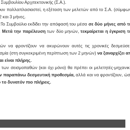
 Συμβουλίου Αρχιτεκτονικής (Σ.Α.).
υν πολλαπλασιαστεί, η εξέταση των μελετών από το Σ.Α. (σύμφω
ΙΩΑΝΝΗΣ Α. ΜΑΛΛΙΑΣ
 και 3 μήνες.
ΧΕΙΡΟΥΡΓΟΣ
«Το Συμβούλιο εκδίδει την απόφασή του μέσα
σε δύο μήνες από τ
ΟΦΘΑΛΜΙΑΤΡΟΣ
Διδάκτωρ Ιατρικής Σχολής
. Μετά την παρέλευση
των δύο μηνών,
τεκμαίρεται η έγκριση τ
Πανεπιστημίου Αθηνών
Καλλιπόλεως 3,Νέα Σμύρνη,
τηλ:210-9320215
ών να φροντίζουν να ακυρώνουν αυτές τις χρονικές δεσμεύσει
Καβέτσου 10, Μυτιλήνη, τηλ:
2251038065
εσμία (στη συγκεκριμένη περίπτωση των 2 μηνών)
να ξαναρχίζει α
ι είναι πλήρης.
Χειρουργός Ωτορινολαρυγγολόγος
 των σεισμοπαθών (και όχι μόνο) θα πρέπει οι μελετητές-μηχανικο
Έλενα Μπούμπα
την παραπάνω δεσμευτική προθεσμία,
αλλά και να φροντίζουν, ώσ
Στρατιωτικός Ιατρός
 το δυνατόν πιο πλήρεις.
Διδ.Παν.Αθηνών
Διπλωματούχος Ευρ.Ακαδημίας
Πάρνηθας 95-97 Αχαρναί
2102467085 & 6938502258
email- elenboumpa@gmail.com