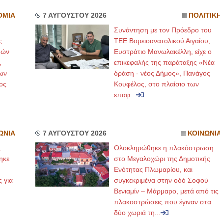
ΟΜΙΑ
7 ΑΥΓΟΥΣΤΟΥ 2026
ΠΟΛΙΤΙΚ
Συνάντηση με τον Πρόεδρο του
ς
ΤΕΕ Βορειοανατολικού Αιγαίου,
μών
Ευστράτιο Μανωλακέλλη, είχε ο
,
επικεφαλής της παράταξης «Νέα
ων
δράση - νέος Δήμος», Πανάγος
ος
Κουφέλος, στο πλαίσιο των
επαφ...
ΩΝΙΑ
7 ΑΥΓΟΥΣΤΟΥ 2026
ΚΟΙΝΩΝΙ
ς
Ολοκληρώθηκε η πλακόστρωση
ηκε
στο Μεγαλοχώρι της Δημοτικής
,
Ενότητας Πλωμαρίου, και
ς για
συγκεκριμένα στην οδό Σοφού
Βενιαμίν – Μάρμαρο, μετά από τις
πλακοστρώσεις που έγιναν στα
δύο χωριά τη...