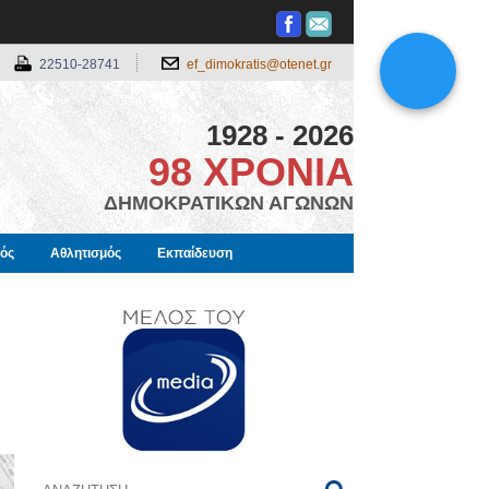
22510-28741
ef_dimokratis@otenet.gr
1928 - 2026
98 ΧΡΟΝΙΑ
ΔΗΜΟΚΡΑΤΙΚΩΝ ΑΓΩΝΩΝ
μός
Αθλητισμός
Εκπαίδευση