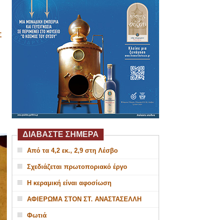
Σ
ΔΙΑΒΑΣΤΕ ΣΗΜΕΡΑ
Από τα 4,2 εκ., 2,9 στη Λέσβο
Σχεδιάζεται πρωτοποριακό έργο
Η κεραμική είναι αφοσίωση
ΑΦΙΕΡΩΜΑ ΣΤΟΝ ΣΤ. ΑΝΑΣΤΑΣΕΛΛΗ
Φωτιά