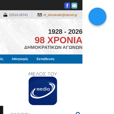
22510-28741
ef_dimokratis@otenet.gr
1928 - 2026
98 ΧΡΟΝΙΑ
ΔΗΜΟΚΡΑΤΙΚΩΝ ΑΓΩΝΩΝ
μός
Αθλητισμός
Εκπαίδευση