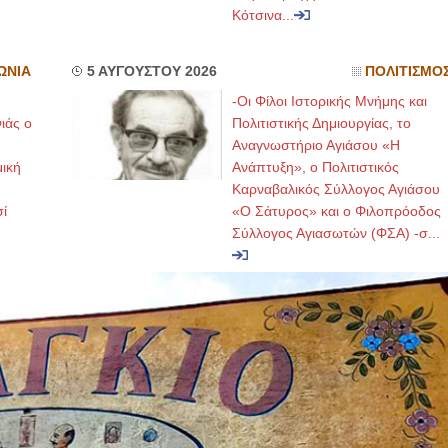
Κότσινα...
ΩΝΙΑ
5 ΑΥΓΟΥΣΤΟΥ 2026
ΠΟΛΙΤΙΣΜΟ
-Οι Φίλοι Ιστορικής Μνήμης και
ιάς ο
Πολιτιστικής Δημιουργίας, το
Αναγνωστήριο Αγιάσου «Η
μική
Ανάπτυξη», ο Πολιτιστικός
Καρναβαλικός Σύλλογος Αγιάσου
ί
«Ο Σάτυρος» και ο Φιλοπρόοδος
Σύλλογος Αγιασωτών (ΦΣΑ) -σ...