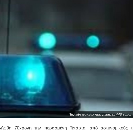
Έκλεψε φάκελο που περιείχε 440 ευρώ
λήφθη 70χρονη την περασμένη Τετάρτη, από αστυνομικούς τ