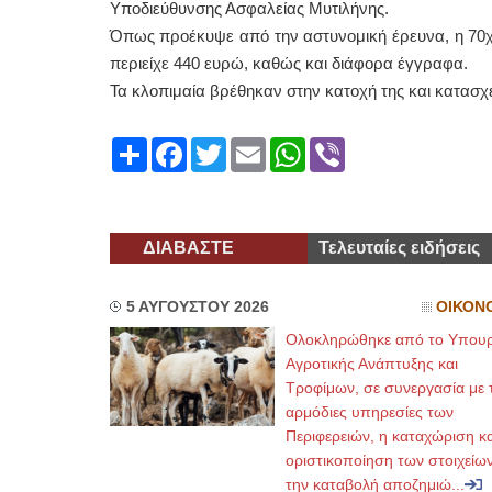
Υποδιεύθυνσης Ασφαλείας Μυτιλήνης.
Όπως προέκυψε από την αστυνομική έρευνα, η 70χ
περιείχε 440 ευρώ, καθώς και διάφορα έγγραφα.
Τα κλοπιμαία βρέθηκαν στην κατοχή της και κατασχ
Share
Facebook
Twitter
Email
WhatsApp
Viber
ΔΙΑΒΑΣΤΕ
Τελευταίες ειδήσεις
5 ΑΥΓΟΥΣΤΟΥ 2026
ΟΙΚΟΝ
Ολοκληρώθηκε από το Υπουρ
Αγροτικής Ανάπτυξης και
Τροφίμων, σε συνεργασία με τ
αρμόδιες υπηρεσίες των
Περιφερειών, η καταχώριση κα
οριστικοποίηση των στοιχείων
την καταβολή αποζημιώ...