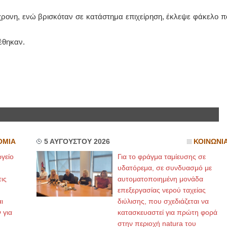
ρονη, ενώ βρισκόταν σε κατάστημα επιχείρηση, έκλεψε φάκελο π
ΙΩΑΝΝΗΣ Α. ΜΑΛΛΙΑΣ
ΧΕΙΡΟΥΡΓΟΣ
έθηκαν.
ΟΦΘΑΛΜΙΑΤΡΟΣ
Διδάκτωρ Ιατρικής Σχολής
Πανεπιστημίου Αθηνών
Καλλιπόλεως 3,Νέα Σμύρνη,
τηλ:210-9320215
Καβέτσου 10, Μυτιλήνη, τηλ:
2251038065
Χειρουργός Ωτορινολαρυγγολόγος
Έλενα Μπούμπα
Στρατιωτικός Ιατρός
ΟΜΙΑ
5 ΑΥΓΟΥΣΤΟΥ 2026
ΚΟΙΝΩΝΙ
Διδ.Παν.Αθηνών
Διπλωματούχος Ευρ.Ακαδημίας
γείο
Για το φράγμα ταμίευσης σε
Πάρνηθας 95-97 Αχαρναί
2102467085 & 6938502258
υδατόρεμα, σε συνδυασμό με
email- elenboumpa@gmail.com
ις
αυτοματοποιημένη μονάδα
επεξεργασίας νερού ταχείας
ι
διύλισης, που σχεδιάζεται να
 για
κατασκευαστεί για πρώτη φορά
στην περιοχή natura του