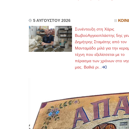
5 ΑΥΓΟΥΣΤΟΥ 2026
ΚΟΙΝ
Συνέντευξη στη Χάρις
ΒωβούΑγγειοπλάστης 5ης γεν
Δημήτρης Σταμάτης από τον
Μανταμάδο μιλά για την κερα
τέχνη που εξελίσσεται με το
πέρασμα των χρόνων στο νησ
μας. Βαθιά ρι...