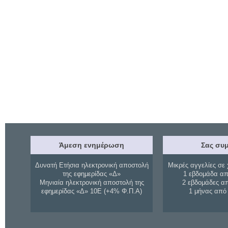
Άμεση ενημέρωση
Σας συμ
Δυνατή Ετήσια ηλεκτρονική αποστολή
Μικρές αγγελίες σε 
της εφημερίδας «Δ»
1 εβδομάδα απ
Μηνιαία ηλεκτρονική αποστολή της
2 εβδομάδες α
εφημερίδας «Δ» 10Ε (+4% Φ.Π.Α)
1 μήνας από