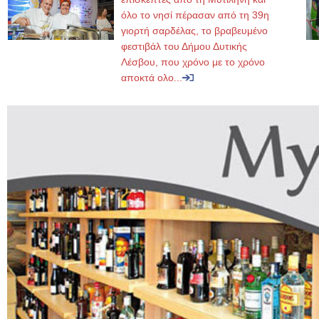
όλο το νησί πέρασαν από τη 39η
γιορτή σαρδέλας, το βραβευμένο
φεστιβάλ του Δήμου Δυτικής
Λέσβου, που χρόνο με το χρόνο
αποκτά ολο...