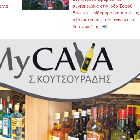
ς για
συγκεκριμένα στην οδό Σοφού
Βενιαμίν – Μάρμαρο, μετά από τις
πλακοστρώσεις που έγιναν στα
δύο χωριά τη...