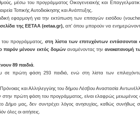
θμούς, μέσω του προγράμματος Οικογενειακής και Επαγγελματικ
αιρεία Τοπικής Αυτοδιοίκησης και Ανάπτυξης.
ΙΩΑΝΝΗΣ Α. ΜΑΛΛΙΑΣ
 ειδική εφαρμογή για την εκτύπωση των επιταγών εισόδου (voucher
ΧΕΙΡΟΥΡΓΟΣ
σελίδα της ΕΕΤΑΑ (
eetaa.
gr),
απ' όπου μπορούν να ενημερώνοντ
ΟΦΘΑΛΜΙΑΤΡΟΣ
Διδάκτωρ Ιατρικής Σχολής
Πανεπιστημίου Αθηνών
ς του προγράμματος,
στη λίστα των επιτυχόντων εντάσσονται 
Καλλιπόλεως 3,Νέα Σμύρνη,
τηλ:210-9320215
το παρόν μένουν εκτός δομών
αναμένοντας την
ανακατανομή τ
Καβέτσου 10, Μυτιλήνη, τηλ:
2251038065
ένουν 89 παιδιά
.
Χειρουργός Ωτορινολαρυγγολόγος
ου σε πρώτη φάση 293 παιδιά, ενώ στη λίστα των επιλαχόντ
Έλενα Μπούμπα
Στρατιωτικός Ιατρός
 Πρόνοιας και Αλληλεγγύης του δήμου Λέσβου Αναστασία Αντωνέλλ
Διδ.Παν.Αθηνών
Διπλωματούχος Ευρ.Ακαδημίας
αν στην πρώτη φάση του προγράμματος, είναι ελαφρώς μειωμένος 
Πάρνηθας 95-97 Αχαρναί
2102467085 & 6938502258
 το Δήμο μας, δεν συντρέχει λόγος ανησυχίας, καθώς συνήθως σ
email- elenboumpa@gmail.com
 όλες οι αιτήσεις.