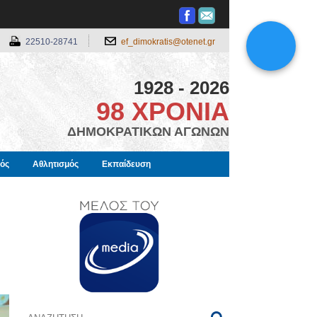
22510-28741
ef_dimokratis@otenet.gr
1928 - 2026
98 ΧΡΟΝΙΑ
ΔΗΜΟΚΡΑΤΙΚΩΝ ΑΓΩΝΩΝ
μός
Αθλητισμός
Εκπαίδευση