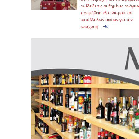
ανέδειξε τις αυξημένες ανάγκε
προμήθεια εξοπλισμού και
κατάλληλων μέσων για την
ενίσχυση ...