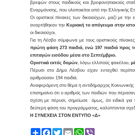
βρεφών στους παιδικούς και βρεφονηπιακούς στα
Εναρμόνισης, που υλοποιείται από την Ελληνικής Ετ
Οι οριστικοί πίνακες των δικαιούχων, μαζί με την
αναρτήθηκαν την
Κυριακή το απόγευμα στην ιστο
οι δικαιούχοι.
Για τη Λέσβο σύμφωνα με τους οριστικούς πίνακε
πρώτη φάση 273 παιδιά, ενώ 197 παιδιά προς 
επιταγών εισόδου μέσα στο Σεπτέμβριο.
Οριστικά εκτός δομών
, λόγω ελλιπούς φακέλου,
μ
Πέρυσι στο Δήμο Λέσβου είχαν ενταχθεί περίπ
αριθμούσαν 194 παιδιά.
Αναφερόμενη στο θέμα η αντιδήμαρχος Κοινωνικής
επισημαίνει ότι ο αριθμός των παιδιών που πέρασ
σχέση με πέρυσι, σημείωσε όμως, ότι ειδικά για
δεύτερη φάση του προγράμματος, καλύπτονται σχεδόν
Η ΣΥΝΕΧΕΙΑ ΣΤΟΝ ΕΝΤΥΠΟ «Δ»
Share
Facebook
Twitter
Email
WhatsApp
Viber