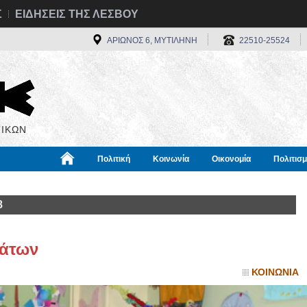
Σ
ΕΙΔΗΣΕΙΣ ΤΗΣ ΛΕΣΒΟΥ
ΑΡΙΩΝΟΣ 6, ΜΥΤΙΛΗΝΗ
22510-25524
ΙΚΩΝ
Πολιτική
Κοινωνία
Οικονομία
Πολιτισ
α
Χρήσιμα
Διεθνή
Πληροφορίες
8
μάτων
ΚΟΙΝΩΝΙΑ