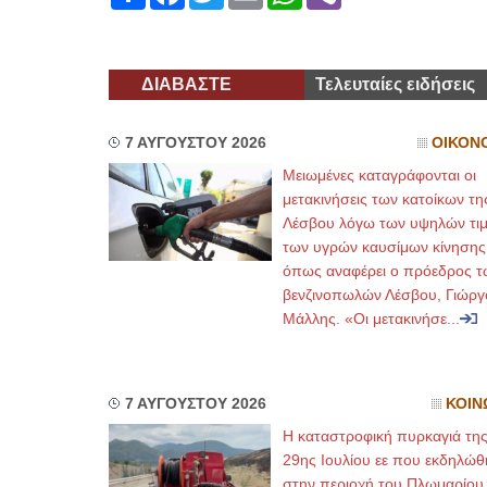
ΔΙΑΒΑΣΤΕ
Τελευταίες ειδήσεις
7 ΑΥΓΟΥΣΤΟΥ 2026
ΟΙΚΟΝ
Μειωμένες καταγράφονται οι
μετακινήσεις των κατοίκων τη
Λέσβου λόγω των υψηλών τι
των υγρών καυσίμων κίνησης
όπως αναφέρει ο πρόεδρος τ
βενζινοπωλών Λέσβου, Γιώργ
Μάλλης. «Οι μετακινήσε...
7 ΑΥΓΟΥΣΤΟΥ 2026
ΚΟΙΝ
Η καταστροφική πυρκαγιά τη
29ης Ιουλίου εε που εκδηλώθ
στην περιοχή του Πλωμαρίου