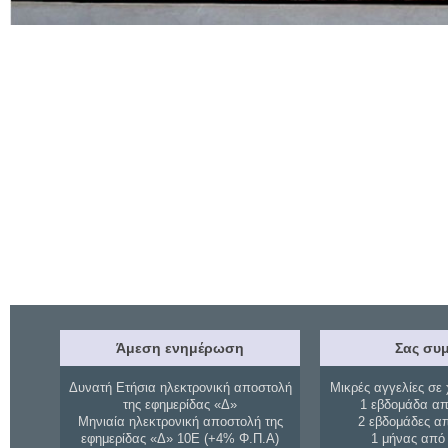
Άμεση ενημέρωση
Σας συμ
Δυνατή Ετήσια ηλεκτρονική αποστολή
Μικρές αγγελίες σε 
της εφημερίδας «Δ»
1 εβδομάδα απ
Μηνιαία ηλεκτρονική αποστολή της
2 εβδομάδες α
εφημερίδας «Δ» 10Ε (+4% Φ.Π.Α)
1 μήνας από