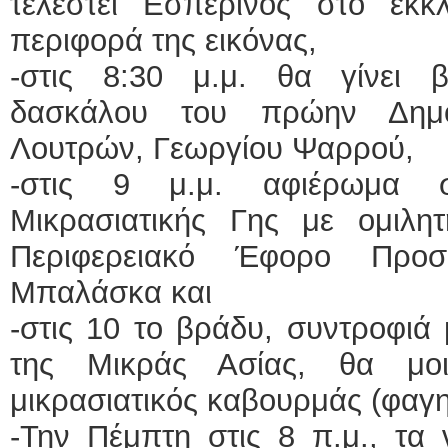
τελεστεί Εσπερινός στο εκκ
περιφορά της εικόνας,
-στις 8:30 μ.μ. θα γίνει 
δασκάλου του πρώην Δημο
Λουτρών, Γεωργίου Ψαρρού,
-στις 9 μ.μ. αφιέρωμα 
Μικρασιατικής Γης με ομιλη
Περιφερειακό Έφορο Προ
Μπαλάσκα και
-στις 10 το βράδυ, συντροφιά 
της Μικράς Ασίας, θα μοι
μικρασιατικός καβουρμάς (φαγητ
-Την Πέμπτη στις 8 π.μ., τα 