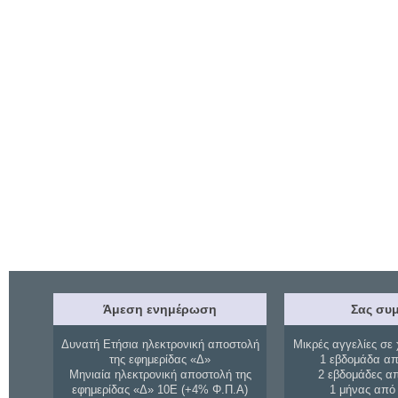
Άμεση ενημέρωση
Σας συμ
Δυνατή Ετήσια ηλεκτρονική αποστολή
Μικρές αγγελίες σε 
της εφημερίδας «Δ»
1 εβδομάδα απ
Μηνιαία ηλεκτρονική αποστολή της
2 εβδομάδες α
εφημερίδας «Δ» 10Ε (+4% Φ.Π.Α)
1 μήνας από