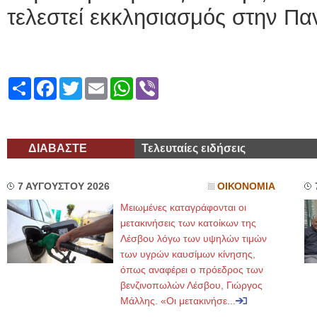
τελεστεί εκκλησιασμός στην Πα
Share
Facebook
Twitter
Email
WhatsApp
Viber
ΔΙΑΒΑΣΤΕ
Τελευταίες ειδήσεις
7 ΑΥΓΟΥΣΤΟΥ 2026
ΟΙΚΟΝΟΜΙΑ
Μειωμένες καταγράφονται οι
μετακινήσεις των κατοίκων της
Λέσβου λόγω των υψηλών τιμών
των υγρών καυσίμων κίνησης,
όπως αναφέρει ο πρόεδρος των
βενζινοπωλών Λέσβου, Γιώργος
Μάλλης. «Οι μετακινήσε...