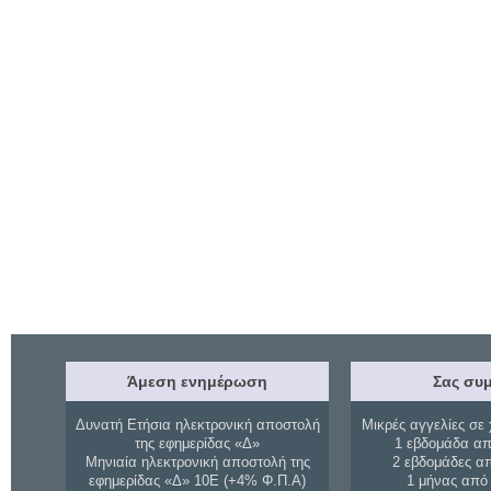
Άμεση ενημέρωση
Σας συμ
Δυνατή Ετήσια ηλεκτρονική αποστολή
Μικρές αγγελίες σε 
της εφημερίδας «Δ»
1 εβδομάδα απ
Μηνιαία ηλεκτρονική αποστολή της
2 εβδομάδες α
εφημερίδας «Δ» 10Ε (+4% Φ.Π.Α)
1 μήνας από