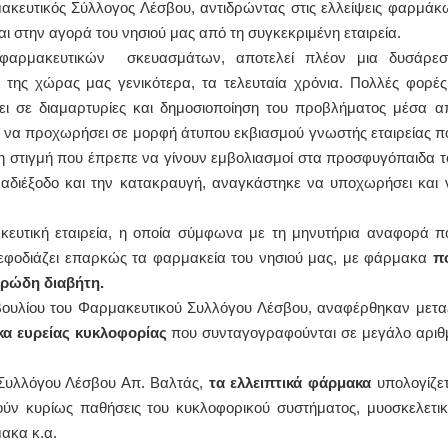
μακευτικός Σύλλογος Λέσβου, αντιδρώντας στις ελλείψεις φαρμάκ
 στην αγορά του νησιού μας από τη συγκεκριμένη εταιρεία.
ΙΩΑΝΝΗΣ Α. ΜΑΛΛΙΑΣ
φαρμακευτικών σκευασμάτων, αποτελεί πλέον μια δυσάρεσ
ΧΕΙΡΟΥΡΓΟΣ
 της χώρας μας γενικότερα, τα τελευταία χρόνια. Πολλές φορές
ΟΦΘΑΛΜΙΑΤΡΟΣ
Διδάκτωρ Ιατρικής Σχολής
ι σε διαμαρτυρίες και δημοσιοποίηση του προβλήματος μέσα α
Πανεπιστημίου Αθηνών
κε να προχωρήσει σε μορφή άτυπου εκβιασμού γνωστής εταιρείας π
Καλλιπόλεως 3,Νέα Σμύρνη,
τηλ:210-9320215
τη στιγμή που έπρεπε να γίνουν εμβολιασμοί στα προσφυγόπαιδα τ
Καβέτσου 10, Μυτιλήνη, τηλ:
2251038065
 αδιέξοδο και την κατακραυγή, αναγκάστηκε να υποχωρήσει και 
Χειρουργός Ωτορινολαρυγγολόγος
κευτική εταιρεία, η οποία σύμφωνα με τη μηνυτήρια αναφορά π
Έλενα Μπούμπα
 εφοδιάζει επαρκώς τα φαρμακεία του νησιού μας, με φάρμακα
π
Στρατιωτικός Ιατρός
ρώδη διαβήτη.
Διδ.Παν.Αθηνών
Διπλωματούχος Ευρ.Ακαδημίας
υμβουλίου του Φαρμακευτικού Συλλόγου Λέσβου, αναφέρθηκαν μετα
Πάρνηθας 95-97 Αχαρναί
2102467085 & 6938502258
α ευρείας κυκλοφορίας
που συνταγογραφούνται σε μεγάλο αριθ
email- elenboumpa@gmail.com
Συλλόγου Λέσβου Απ. Βαλτάς,
τα ελλειπτικά φάρμακα
υπολογίζετ
ύν κυρίως παθήσεις του κυκλοφορικού συστήματος, μυοσκελετικ
μακα κ.α.