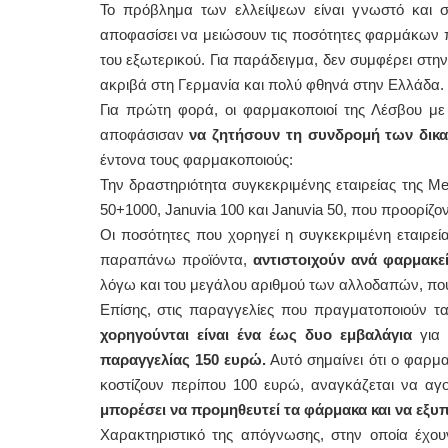
Το πρόβλημα των ελλείψεων είναι γνωστό και σχ
αποφασίσει να μειώσουν τις ποσότητες φαρμάκων 
του εξωτερικού. Για παράδειγμα, δεν συμφέρει στη
ακριβά στη Γερμανία και πολύ φθηνά στην Ελλάδα.
Για πρώτη φορά, οι φαρμακοποιοί της Λέσβου μ
αποφάσισαν
να ζητήσουν τη συνδρομή των δικα
έντονα τους φαρμακοποιούς:
Την δραστηριότητα συγκεκριμένης εταιρείας της 
50+1000, Januvia 100 και Januvia 50, που προορίζο
Οι ποσότητες που χορηγεί η συγκεκριμένη εταιρε
παραπάνω προϊόντα,
αντιστοιχούν ανά φαρμακεί
λόγω και του μεγάλου αριθμού των αλλοδαπών, πο
Επίσης, στις παραγγελίες που πραγματοποιούν τ
χορηγούνται είναι ένα έως δυο εμβαλάγια
για 
παραγγελίας 150 ευρώ.
Αυτό σημαίνει ότι ο φαρμ
κοστίζουν περίπου 100 ευρώ, αναγκάζεται να αγ
μπορέσει να προμηθευτεί τα φάρμακα και να εξυπ
Χαρακτηριστικό της απόγνωσης, στην οποία έχουν