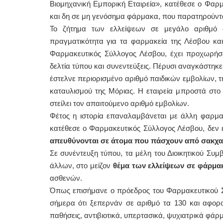
Βιομηχανική Εμπορική Εταιρεία», κατέθεσε ο Φαρ
και δη σε μη γενόσημα φάρμακα, που παρατηρούνται
Το ζήτημα των ελλείψεων σε μεγάλο αριθμό 
πραγματικότητα για τα φαρμακεία της Λέσβου και
Φαρμακευτικός Σύλλογος Λέσβου, έχει προχωρήσε
δελτία τύπου και συνεντεύξεις. Πέρυσι αναγκάστη
έστελνε περιορισμένο αριθμό παιδικών εμβολίων, 
καταυλισμού της Μόριας. Η εταιρεία μπροστά στο
στείλει τον απαιτούμενο αριθμό εμβολίων.
Φέτος η ιστορία επαναλαμβάνεται με άλλη φαρμα
κατέθεσε ο Φαρμακευτικός Σύλλογος Λέσβου, δεν
απευθύνονται σε άτομα που πάσχουν από σακχα
Σε συνέντευξη τύπου, τα μέλη του Διοικητικού Σ
άλλων, στο μείζον
θέμα των ελλείψεων
σε φάρμακ
ασθενών.
Όπως επισήμανε ο πρόεδρος του Φαρμακευτικού 
σήμερα ότι ξεπερνάν σε αριθμό τα 130 και αφορο
παθήσεις, αντιβιοτικά, υπερτασικά, ψυχιατρικά φάρ