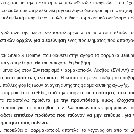
ετίζεται με την πολιτική των πολυεθνικών εταιρειών, που έχο
που διαθέτουν στην ελληνική αγορά λόγω διαφοράς τιμής από χώρ
ν πολυεθνική εταιρεία να πουλά το ίδιο φαρμακευτικό σκεύασμα πο
ε γνώμονα την υγεία των ασφαλισμένων και των συμπολιτών μα
στικών αρχών, για διερεύνηση
ενός προβλήματος που απασχολ
Merck Sharp & Dohme, που διαθέτει στην αγορά τα φάρμακα Janum
νται για την θεραπεία του σακχαρώδη διαβήτη.
ία μηνιαίως στον Συνεταιρισμό Φαρμακοποιών Λέσβου (ΣΥΦΑΛ) σ
ο, από μισό έως ένα κουτί
. Η κατάσταση είναι ακόμη πιο σοβα
υ πολλές φορές έχουν ανάγκη αυτής της φαρμακευτικής αγωγής.
α φαρμακεία απευθείας από την εταιρεία,
οι ποσότητες που το
τα παραπάνω προϊόντα,
με την προϋπόθεση, όμως, ελάχιστ
ακοποιός για την προμήθεια των ελλειπτικών αυτών φαρμάκων, π
οράσει
επιπλέον προϊόντα που πιθανόν να μην επιθυμεί, για 
ηρετήσει τους ασθενείς.
 περιέλθει οι φαρμακοποιοί, αποτελεί το γεγονός ότι από τα 1