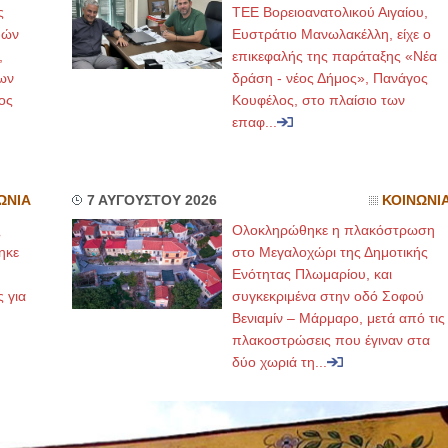
ς
ΤΕΕ Βορειοανατολικού Αιγαίου,
μών
Ευστράτιο Μανωλακέλλη, είχε ο
,
επικεφαλής της παράταξης «Νέα
ων
δράση - νέος Δήμος», Πανάγος
ος
Κουφέλος, στο πλαίσιο των
επαφ...
ΩΝΙΑ
7 ΑΥΓΟΥΣΤΟΥ 2026
ΚΟΙΝΩΝΙ
ς
Ολοκληρώθηκε η πλακόστρωση
ηκε
στο Μεγαλοχώρι της Δημοτικής
,
Ενότητας Πλωμαρίου, και
ς για
συγκεκριμένα στην οδό Σοφού
Βενιαμίν – Μάρμαρο, μετά από τις
πλακοστρώσεις που έγιναν στα
δύο χωριά τη...