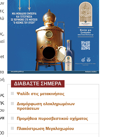
υν
ες
λύ
ς,
εί
et
τα
ρή
ΔΙΑΒΑΣΤΕ ΣΗΜΕΡΑ
Ψαλίδι στις μετακινήσεις
υς
ης
Διαμόρφωση ολοκληρωμένων
προτάσεων
ου
να
Προμήθεια πυροσβεστικού οχήματος
Πλακόστρωση Μεγαλοχωρίου
00