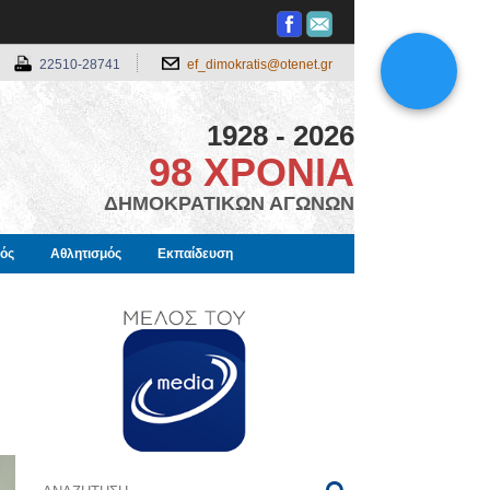
22510-28741
ef_dimokratis@otenet.gr
1928 - 2026
98 ΧΡΟΝΙΑ
ΔΗΜΟΚΡΑΤΙΚΩΝ ΑΓΩΝΩΝ
μός
Αθλητισμός
Εκπαίδευση