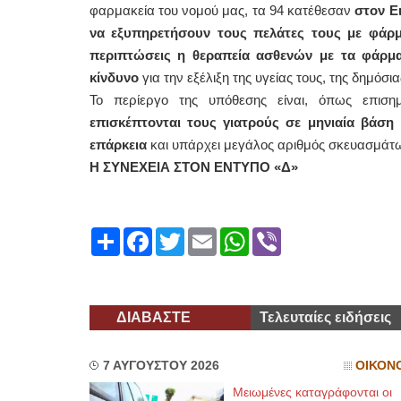
φαρμακεία του νομού μας, τα 94 κατέθεσαν
στον Ε
να εξυπηρετήσουν τους πελάτες τους με φάρμ
περιπτώσεις η θεραπεία ασθενών με τα φάρμακ
κίνδυνο
για την εξέλιξη της υγείας τους, της δημόσι
Το περίεργο της υπόθεσης είναι, όπως επιση
επισκέπτονται τους γιατρούς σε μηνιαία βάση 
επάρκεια
και υπάρχει μεγάλος αριθμός σκευασμά
Η ΣΥΝΕΧΕΙΑ ΣΤΟΝ ΕΝΤΥΠΟ «Δ»
Share
Facebook
Twitter
Email
WhatsApp
Viber
ΔΙΑΒΑΣΤΕ
Τελευταίες ειδήσεις
7 ΑΥΓΟΥΣΤΟΥ 2026
ΟΙΚΟΝ
Μειωμένες καταγράφονται οι