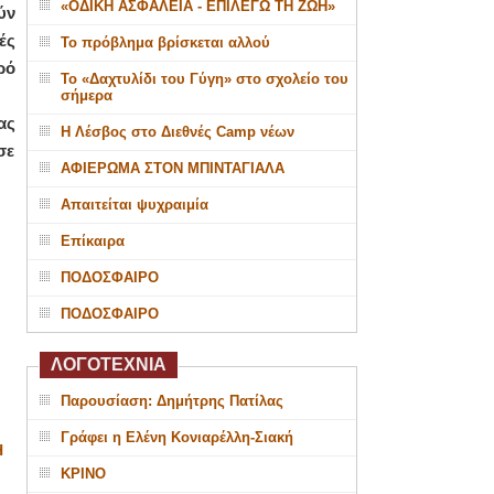
«ΟΔΙΚΗ ΑΣΦΑΛΕΙΑ - ΕΠΙΛΕΓΩ ΤΗ ΖΩΗ»
ύν
ές
Το πρόβλημα βρίσκεται αλλού
ρό
Το «Δαχτυλίδι του Γύγη» στο σχολείο του
σήμερα
ας
Η Λέσβος στο Διεθνές Camp νέων
σε
ΑΦΙΕΡΩΜΑ ΣΤΟΝ ΜΠΙΝΤΑΓΙΑΛΑ
Απαιτείται ψυχραιμία
Επίκαιρα
ΠΟΔΟΣΦΑΙΡΟ
ΠΟΔΟΣΦΑΙΡΟ
ΛΟΓΟΤΕΧΝΙΑ
Παρουσίαση: Δημήτρης Πατίλας
Γράφει η Ελένη Κονιαρέλλη-Σιακή
Η
ΚΡΙΝΟ