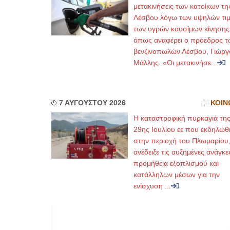
μετακινήσεις των κατοίκων τη
Λέσβου λόγω των υψηλών τι
των υγρών καυσίμων κίνησης
όπως αναφέρει ο πρόεδρος τ
βενζινοπωλών Λέσβου, Γιώργ
Μάλλης. «Οι μετακινήσε...
7 ΑΥΓΟΥΣΤΟΥ 2026
ΚΟΙΝ
Η καταστροφική πυρκαγιά τη
29ης Ιουλίου εε που εκδηλώθ
στην περιοχή του Πλωμαρίου
ανέδειξε τις αυξημένες ανάγκε
προμήθεια εξοπλισμού και
κατάλληλων μέσων για την
ενίσχυση ...