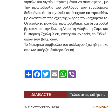
νησιών του Αιγαίου, προκειμένου να συνεισφέρει, με
Την πρωτοβουλία του συλλόγου των εργαζομένων
δεδομένου ότι τα σχολεία αυτά
έχουν επιπροσθέτ
βρίσκονται σε περιοχές της χώρας που δέχθηκαν τ
Οι σχολικές μονάδες πρωτοβάθμιας και δευτεροβά
βρίσκονται στην Κω, τη Λέρο, τη Λέσβο, τη Σάμο κα
Εμπορική Σχολή Χίου, εσπερινά σχολεία, το Ειδικό
όλων των βαθμίδων.
Το διοικητικό συμβούλιο του συλλόγου έχει ήδη επι
οποίων υπήρξε ιδιαίτερα θετική.
Share
Facebook
Twitter
Email
WhatsApp
Viber
ΔΙΑΒΑΣΤΕ
Τελευταίες ειδήσεις
7 ΑΥΓΟΥΣΤΟΥ 2026
ΟΙΚΟΝ