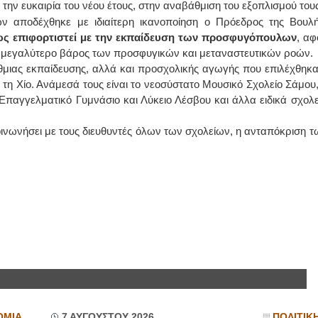
 την ευκαιρία του νέου έτους, στην αναβάθμιση του εξοπλισμού τους
 αποδέχθηκε με ιδιαίτερη ικανοποίηση ο Πρόεδρος της Βουλή
ΙΩΑΝΝΗΣ Α. ΜΑΛΛΙΑΣ
ως επιφορτιστεί με την εκπαίδευση των προσφυγόπουλων
, αφ
ο μεγαλύτερο βάρος των προσφυγικών και μεταναστευτικών ροών.
ΧΕΙΡΟΥΡΓΟΣ
ΟΦΘΑΛΜΙΑΤΡΟΣ
θμιας εκπαίδευσης, αλλά και προσχολικής αγωγής που επιλέχθηκα
Διδάκτωρ Ιατρικής Σχολής
ι τη Χίο. Ανάμεσά τους είναι το νεοσύστατο Μουσικό Σχολείο Σάμου,
Πανεπιστημίου Αθηνών
Καλλιπόλεως 3,Νέα Σμύρνη,
 Επαγγελματικό Γυμνάσιο και Λύκειο Λέσβου και άλλα ειδικά σχολε
τηλ:210-9320215
Καβέτσου 10, Μυτιλήνη, τηλ:
2251038065
κοινωνήσει με τους διευθυντές όλων των σχολείων, η ανταπόκριση τ
Χειρουργός Ωτορινολαρυγγολόγος
Έλενα Μπούμπα
Στρατιωτικός Ιατρός
Διδ.Παν.Αθηνών
Διπλωματούχος Ευρ.Ακαδημίας
Πάρνηθας 95-97 Αχαρναί
2102467085 & 6938502258
email- elenboumpa@gmail.com
ΟΜΙΑ
7 ΑΥΓΟΥΣΤΟΥ 2026
ΠΟΛΙΤΙΚ