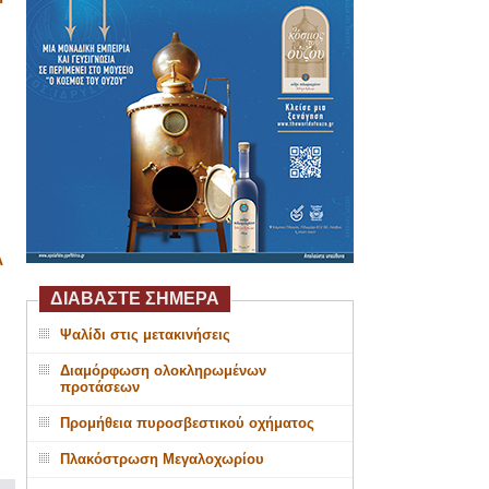
Α
ΔΙΑΒΑΣΤΕ ΣΗΜΕΡΑ
Ψαλίδι στις μετακινήσεις
Διαμόρφωση ολοκληρωμένων
προτάσεων
Προμήθεια πυροσβεστικού οχήματος
Πλακόστρωση Μεγαλοχωρίου