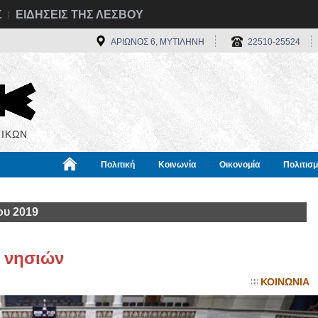
Σ
ΕΙΔΗΣΕΙΣ ΤΗΣ ΛΕΣΒΟΥ
ΑΡΙΩΝΟΣ 6, ΜΥΤΙΛΗΝΗ
22510-25524
ΙΚΩΝ
Πολιτική
Κοινωνία
Οικονομία
Πολιτισ
α
Χρήσιμα
Διεθνή
Πληροφορίες
ου 2019
ν νησιών
ΚΟΙΝΩΝΙΑ