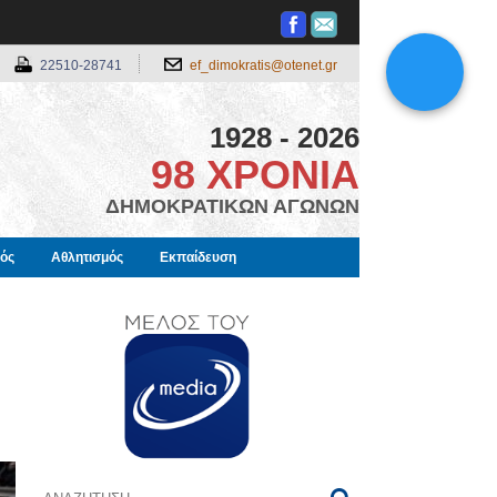
22510-28741
ef_dimokratis@otenet.gr
1928 - 2026
98 ΧΡΟΝΙΑ
ΔΗΜΟΚΡΑΤΙΚΩΝ ΑΓΩΝΩΝ
μός
Αθλητισμός
Εκπαίδευση