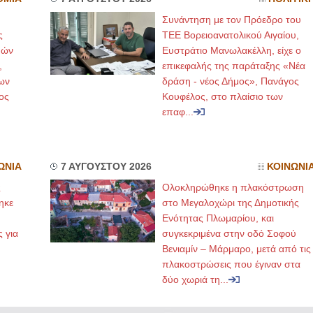
Συνάντηση με τον Πρόεδρο του
ς
ΤΕΕ Βορειοανατολικού Αιγαίου,
μών
Ευστράτιο Μανωλακέλλη, είχε ο
,
επικεφαλής της παράταξης «Νέα
ων
δράση - νέος Δήμος», Πανάγος
ος
Κουφέλος, στο πλαίσιο των
επαφ...
ΩΝΙΑ
7 ΑΥΓΟΥΣΤΟΥ 2026
ΚΟΙΝΩΝΙ
ς
Ολοκληρώθηκε η πλακόστρωση
ηκε
στο Μεγαλοχώρι της Δημοτικής
,
Ενότητας Πλωμαρίου, και
ς για
συγκεκριμένα στην οδό Σοφού
Βενιαμίν – Μάρμαρο, μετά από τις
πλακοστρώσεις που έγιναν στα
δύο χωριά τη...