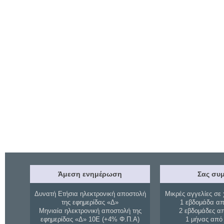
Άμεση ενημέρωση
Σας συμ
Δυνατή Ετήσια ηλεκτρονική αποστολή
Μικρές αγγελίες σε 
της εφημερίδας «Δ»
1 εβδομάδα απ
Μηνιαία ηλεκτρονική αποστολή της
2 εβδομάδες α
εφημερίδας «Δ» 10Ε (+4% Φ.Π.Α)
1 μήνας από