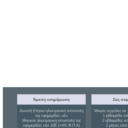
Άμεση ενημέρωση
Σας συμ
Δυνατή Ετήσια ηλεκτρονική αποστολή
Μικρές αγγελίες σε 
της εφημερίδας «Δ»
1 εβδομάδα απ
Μηνιαία ηλεκτρονική αποστολή της
2 εβδομάδες α
εφημερίδας «Δ» 10Ε (+4% Φ.Π.Α)
1 μήνας από