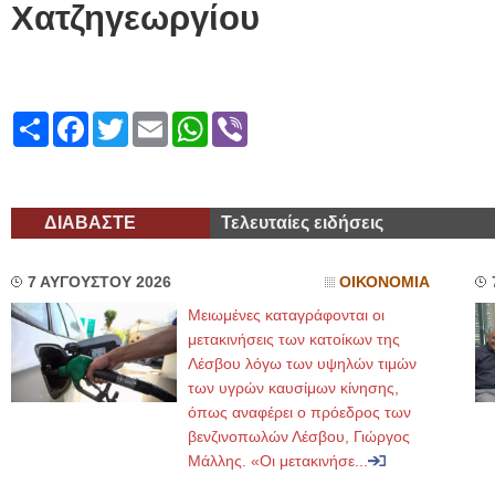
Χατζηγεωργίου
Share
Facebook
Twitter
Email
WhatsApp
Viber
ΔΙΑΒΑΣΤΕ
Τελευταίες ειδήσεις
7 ΑΥΓΟΥΣΤΟΥ 2026
ΟΙΚΟΝΟΜΙΑ
Μειωμένες καταγράφονται οι
μετακινήσεις των κατοίκων της
Λέσβου λόγω των υψηλών τιμών
των υγρών καυσίμων κίνησης,
όπως αναφέρει ο πρόεδρος των
βενζινοπωλών Λέσβου, Γιώργος
Μάλλης. «Οι μετακινήσε...