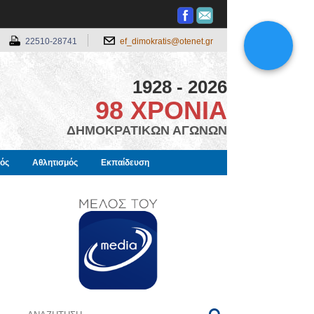
22510-28741
ef_dimokratis@otenet.gr
1928 - 2026
98 ΧΡΟΝΙΑ
ΔΗΜΟΚΡΑΤΙΚΩΝ ΑΓΩΝΩΝ
μός
Αθλητισμός
Εκπαίδευση