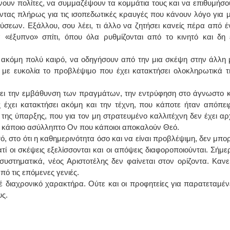
νουν πολίτες, να συμμαζέψουν τα κομμάτια τους και να επιθυμήσο
ντας πλήρως για τις ισοπεδωτικές κραυγές που κάνουν λόγο για μ
ΙΟΛΟΓΟΣ
ΙΩΑΝΝΗΣ Α. ΜΑΛΛΙΑΣ
σεων. Εξάλλου, σου λέει, τι άλλο να ζητήσει κανείς πέρα από έ
 «έξυπνο» σπίτι, όπου όλα ρυθμίζονται από το κινητό και δη 
ΤΑΝΤΙΝΟΣ Ε. ΑΡΩΝΗΣ
ΧΕΙΡΟΥΡΓΟΣ
 πίεσης και ρυθμού
ΟΦΘΑΛΜΙΑΤΡΟΣ
ασία κοπώσεως Φορητός
Διδάκτωρ Ιατρικής Σχολής
ν ακόμη πολύ καιρό, να οδηγήσουν από την μια σκέψη στην άλλη 
χος
Πανεπιστημίου Αθηνών
ήνη Βουρνάζων 2
Καλλιπόλεως 3,Νέα Σμύρνη,
με ευκολία το προβλέψιμο που έχει κατακτήσει ολοκληρωτικά τ
251302311
τηλ:210-9320215
Παπάδος τηλ.22510-83600
Καβέτσου 10, Μυτιλήνη, τηλ:
skos@gmail.com
2251038065
ίνει την εμβάθυνση των πραγμάτων, την εντρύφηση στο άγνωστο κ
 έχει κατακτήσει ακόμη και την τέχνη, που κάποτε ήταν απόπει
ρια Manual Therapist
Χειρουργός Ωτορινολαρυγγολόγος
ης ύπαρξης, που για τον μη στρατευμένο καλλιτέχνη δεν έχει αρ
ό κάποιο ασύλληπτο Ον που κάποιοι αποκαλούν Θεό.
ουλάκη-Γαλάτη Ιφιγένεια
Έλενα Μπούμπα
ούχος Φυσικοθεραπείας
Στρατιωτικός Ιατρός
, στο ότι η καθημερινότητα όσο και να είναι προβλέψιμη, δεν μπορ
Θεσσαλονίκης-PAMP
Διδ.Παν.Αθηνών
ί οι σκέψεις εξελίσσονται και οι απόψεις διαφοροποιούνται. Σήμε
ση με ΕΟΠΥΥ
Διπλωματούχος Ευρ.Ακαδημίας
πιού 39 Χρυσομαλλούσα
Πάρνηθας 95-97 Αχαρναί
συστηματικά, νέος Αριστοτέλης δεν φαίνεται στον ορίζοντα. Κανεί
ήνη
2102467085 & 6938502258
από τις επόμενες γενιές.
22510-54898- 6977957180
email- elenboumpa@gmail.com
τέ διαχρονικό χαρακτήρα. Ούτε και οι προφητείες για παρατεταμέν
τους.