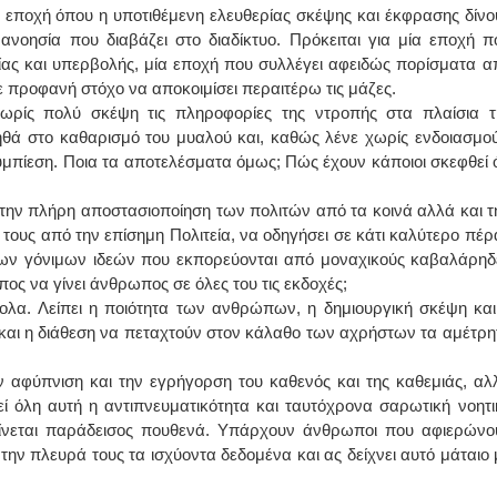
ν εποχή όπου η υποτιθέμενη ελευθερίας σκέψης και έκφρασης δίνο
ανοησία που διαβάζει στο διαδίκτυο. Πρόκειται για μία εποχή π
ίας και υπερβολής, μία εποχή που συλλέγει αφειδώς πορίσματα α
ε προφανή στόχο να αποκοιμίσει περαιτέρω τις μάζες.
ωρίς πολύ σκέψη τις πληροφορίες της ντροπής στα πλαίσια τ
ηθά στο καθαρισμό του μυαλού και, καθώς λένε χωρίς ενδοιασμού
μπίεση. Ποια τα αποτελέσματα όμως; Πώς έχουν κάποιοι σκεφθεί ό
 την πλήρη αποστασιοποίηση των πολιτών από τα κοινά αλλά και τ
τους από την επίσημη Πολιτεία, να οδηγήσει σε κάτι καλύτερο πέρ
 των γόνιμων ιδεών που εκπορεύονται από μοναχικούς καβαλάρηδ
ς να γίνει άνθρωπος σε όλες του τις εκδοχές;
λα. Λείπει η ποιότητα των ανθρώπων, η δημιουργική σκέψη και
ο και η διάθεση να πεταχτούν στον κάλαθο των αχρήστων τα αμέτρη
ην αφύπνιση και την εγρήγορση του καθενός και της καθεμιάς, αλ
εί όλη αυτή η αντιπνευματικότητα και ταυτόχρονα σαρωτική νοητι
αίνεται παράδεισος πουθενά. Υπάρχουν άνθρωποι που αφιερώνο
ην πλευρά τους τα ισχύοντα δεδομένα και ας δείχνει αυτό μάταιο 