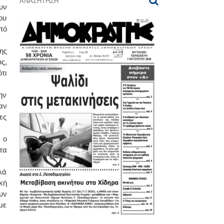
υν
ου
πό
ης
ς,
τι
ην
αν
ες
 ο
τα
λά
κή
υν
με