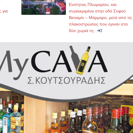
,
Ενότητας Πλωμαρίου, και
ς για
συγκεκριμένα στην οδό Σοφού
Βενιαμίν – Μάρμαρο, μετά από τις
πλακοστρώσεις που έγιναν στα
δύο χωριά τη...