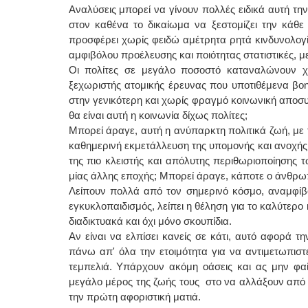
Αναλύσεις μπορεί να γίνουν πολλές ειδικά αυτή τη
στον καθένα το δικαίωμα να ξεστομίζει την κάθε 
προσφέρει χωρίς φειδώ αμέτρητα ρητά κινδυνολογ
αμφιβόλου προέλευσης και ποιότητας στατιστικές, μ
Οι πολίτες σε μεγάλο ποσοστό καταναλώνουν χ
ξεχωριστής ατομικής έρευνας που υποτιθέμενα βο
στην γενικότερη και χωρίς φραγμό κοινωνική αποσυ
θα είναι αυτή η κοινωνία δίχως πολίτες;
Μπορεί άραγε, αυτή η ανύπαρκτη πολιτικά ζωή, με
καθημερινή εκμετάλλευση της υπομονής και ανοχής 
της πιο κλειστής και απόλυτης περιθωριοποίησης
μίας άλλης εποχής; Μπορεί άραγε, κάποτε ο άνθρωπο
Λείπουν πολλά από τον σημερινό κόσμο, αναμφίβο
εγκυκλοπαιδισμός, λείπει η θέληση για το καλύτερ
διαδικτυακά και όχι μόνο σκουπίδια.
Αν είναι να ελπίσει κανείς σε κάτι, αυτό αφορά τ
πάνω απ' όλα την ετοιμότητα για να αντιμετωπιστ
τεμπελιά. Υπάρχουν ακόμη οάσεις και ας μην φ
μεγάλο μέρος της ζωής τους στο να αλλάξουν από τ
την πρώτη αφοριστική ματιά.