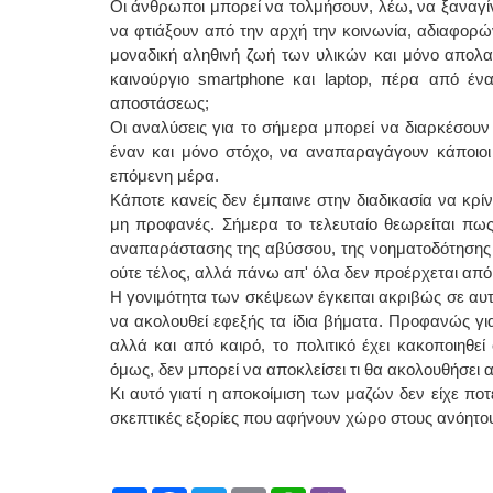
Οι άνθρωποι μπορεί να τολμήσουν, λέω, να ξαναγί
να φτιάξουν από την αρχή την κοινωνία, αδιαφορώ
ΕΙΔΙΚΟΣ ΚΑΡΔ
μοναδική αληθινή ζωή των υλικών και μόνο απολαύ
καινούργιο smartphone και laptop, πέρα από ένα
ΚΩΝΣ
Holter
αποστάσεως;
Δοκιμ
Οι αναλύσεις για το σήμερα μπορεί να διαρκέσου
υπέρη
Μυτιλ
έναν και μόνο στόχο, να αναπαραγάγουν κάποιοι 
τηλ.2
επόμενη μέρα.
Γέρα:
aroni
Κάποτε κανείς δεν έμπαινε στην διαδικασία να κρ
μη προφανές. Σήμερα το τελευταίο θεωρείται πως
Φυσικοθεραπεύτ
αναπαράστασης της αβύσσου, της νοηματοδότησης τ
ούτε τέλος, αλλά πάνω απ' όλα δεν προέρχεται απ
Σταυρ
Πτυχι
Η γονιμότητα των σκέψεων έγκειται ακριβώς σε αυτό
ΑΤΕΙ 
να ακολουθεί εφεξής τα ίδια βήματα. Προφανώς γιατ
Σύμβα
Ασκλη
αλλά και από καιρό, το πολιτικό έχει κακοποιηθεί 
Μυτιλ
όμως, δεν μπορεί να αποκλείσει τι θα ακολουθήσει 
τηλ. 
Κι αυτό γιατί η αποκοίμιση των μαζών δεν είχε πο
σκεπτικές εξορίες που αφήνουν χώρο στους ανόη