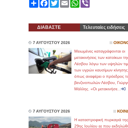
Share
Facebook
Twitter
Email
WhatsApp
Viber
ΔΙΑΒΑΣΤΕ
Τελευταίες ειδήσεις
7 ΑΥΓΟΥΣΤΟΥ 2026
ΟΙΚΟΝ
Μειωμένες καταγράφονται οι
μετακινήσεις των κατοίκων τη
Λέσβου λόγω των υψηλών τι
των υγρών καυσίμων κίνησης
όπως αναφέρει ο πρόεδρος τ
βενζινοπωλών Λέσβου, Γιώργ
Μάλλης. «Οι μετακινήσε...
7 ΑΥΓΟΥΣΤΟΥ 2026
ΚΟΙΝ
Η καταστροφική πυρκαγιά τη
29ης Ιουλίου εε που εκδηλώθ