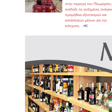
στην περιοχή του Πλωμαρίου
ανέδειξε τις αυξημένες ανάγκε
προμήθεια εξοπλισμού και
κατάλληλων μέσων για την
ενίσχυση ...