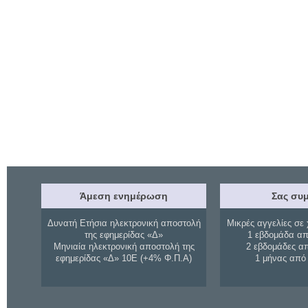
Άμεση ενημέρωση
Σας συμ
Δυνατή Ετήσια ηλεκτρονική αποστολή
Μικρές αγγελίες σε 
της εφημερίδας «Δ»
1 εβδομάδα απ
Μηνιαία ηλεκτρονική αποστολή της
2 εβδομάδες α
εφημερίδας «Δ» 10Ε (+4% Φ.Π.Α)
1 μήνας από