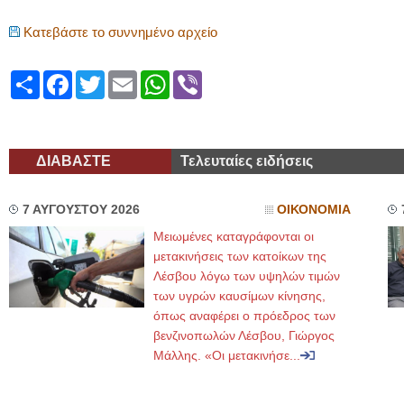
Κατεβάστε το συννημένο αρχείο
Share
Facebook
Twitter
Email
WhatsApp
Viber
ΔΙΑΒΑΣΤΕ
Τελευταίες ειδήσεις
7 ΑΥΓΟΥΣΤΟΥ 2026
ΟΙΚΟΝΟΜΙΑ
Μειωμένες καταγράφονται οι
μετακινήσεις των κατοίκων της
Λέσβου λόγω των υψηλών τιμών
των υγρών καυσίμων κίνησης,
όπως αναφέρει ο πρόεδρος των
βενζινοπωλών Λέσβου, Γιώργος
Μάλλης. «Οι μετακινήσε...