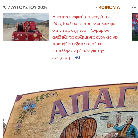
7 ΑΥΓΟΥΣΤΟΥ 2026
ΚΟΙΝΩΝΙΑ
Η καταστροφική πυρκαγιά της
29ης Ιουλίου εε που εκδηλώθηκε
στην περιοχή του Πλωμαρίου,
ανέδειξε τις αυξημένες ανάγκες για
προμήθεια εξοπλισμού και
κατάλληλων μέσων για την
ενίσχυση ...