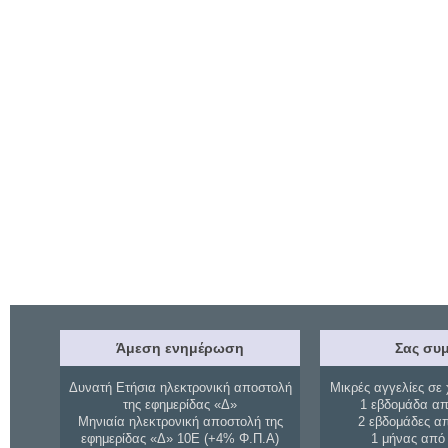
Άμεση ενημέρωση
Σας συμ
Δυνατή Ετήσια ηλεκτρονική αποστολή
Μικρές αγγελίες σε 
της εφημερίδας «Δ»
1 εβδομάδα απ
Μηνιαία ηλεκτρονική αποστολή της
2 εβδομάδες α
εφημερίδας «Δ» 10Ε (+4% Φ.Π.Α)
1 μήνας από