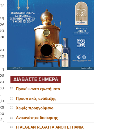
ην
κή
ον
ρά
αι
να
το
 η
ου
ΔΙΑΒΑΣΤΕ ΣΗΜΕΡΑ
να
ου
Προκύψαντα ερωτήματα
.
Προοπτικές ανάδειξης
ία
αι
Χωρίς προηγούμενο
ρο
Ανικανότητα διοίκησης
έ,
Η AEGEAN REGATTA ΑΝΟΙΓΕΙ ΠΑΝΙΑ