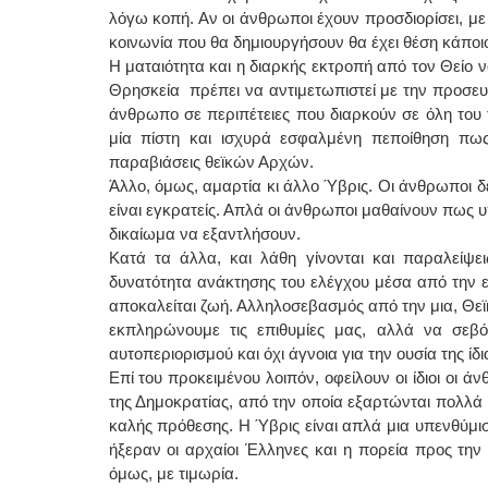
λόγω κοπή. Αν οι άνθρωποι έχουν προσδιορίσει, με 
κοινωνία που θα δημιουργήσουν θα έχει θέση κάπο
Η ματαιότητα και η διαρκής εκτροπή από τον Θείο 
Θρησκεία πρέπει να αντιμετωπιστεί με την προσευχ
άνθρωπο σε περιπέτειες που διαρκούν σε όλη του 
μία πίστη και ισχυρά εσφαλμένη πεποίθηση πω
παραβιάσεις θεϊκών Αρχών.
Άλλο, όμως, αμαρτία κι άλλο Ύβρις. Οι άνθρωποι δε
είναι εγκρατείς. Απλά οι άνθρωποι μαθαίνουν πως
δικαίωμα να εξαντλήσουν.
Κατά τα άλλα, και λάθη γίνονται και παραλείψε
δυνατότητα ανάκτησης του ελέγχου μέσα από την ε
αποκαλείται ζωή. Αλληλοσεβασμός από την μια, Θεϊκ
εκπληρώνουμε τις επιθυμίες μας, αλλά να σεβ
αυτοπεριορισμού και όχι άγνοια για την ουσία της ί
Επί του προκειμένου λοιπόν, οφείλουν οι ίδιοι οι 
της Δημοκρατίας, από την οποία εξαρτώνται πολλά κ
καλής πρόθεσης. Η Ύβρις είναι απλά μια υπενθύμισ
ήξεραν οι αρχαίοι Έλληνες και η πορεία προς την
όμως, με τιμωρία.