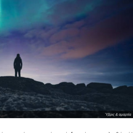
Ύβρις & αμαρτία