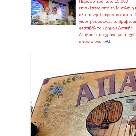
Περισσότεροι από 15.000
επισκέπτες από τη Μυτιλήνη 
όλο το νησί πέρασαν από τη 
γιορτή σαρδέλας, το βραβευμ
φεστιβάλ του Δήμου Δυτικής
Λέσβου, που χρόνο με το χρό
αποκτά ολο...