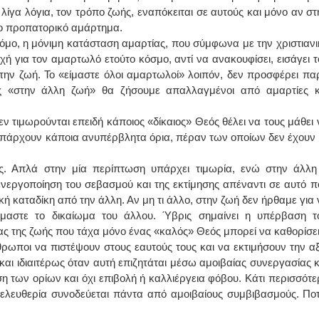
λίγα λόγια, τον τρόπο ζωής, εναπόκειται σε αυτούς και μόνο αν στ
ιο προπατορικό αμάρτημα.
νόμο, η μόνιμη κατάσταση αμαρτίας, που σύμφωνα με την χριστιανι
ή για τον αμαρτωλό ετούτο κόσμο, αντί να ανακουφίσει, εισάγει τ
την ζωή. Το «είμαστε όλοι αμαρτωλοί» λοιπόν, δεν προσφέρει πα
ς «στην άλλη ζωή» θα ζήσουμε απαλλαγμένοι από αμαρτίες κ
ν τιμωρούνται επειδή κάποιος «δίκαιος» Θεός θέλει να τους μάθει 
 υπάρχουν κάποια ανυπέρβλητα όρια, πέραν των οποίων δεν έχουν 
ις. Απλά στην μία περίπτωση υπάρχει τιμωρία, ενώ στην άλλη
νεργοποίηση του σεβασμού και της εκτίμησης απέναντι σε αυτό π
ή καταδίκη από την άλλη. Αν μη τι άλλο, στην ζωή δεν ήρθαμε για 
όμαστε το δικαίωμα του άλλου. Ύβρις σημαίνει η υπέρβαση τ
διας της ζωής που τάχα μόνο ένας «καλός» Θεός μπορεί να καθορίσει
άνθρωποι να πιστέψουν στους εαυτούς τους και να εκτιμήσουν την αξ
αι ιδιαιτέρως όταν αυτή επιζητάται μέσω αμοιβαίας συνεργασίας κ
η των ορίων και όχι επιβολή ή καλλιέργεια φόβου. Κάτι περισσότε
 ελευθερία συνοδεύεται πάντα από αμοιβαίους συμβιβασμούς. Ποτ