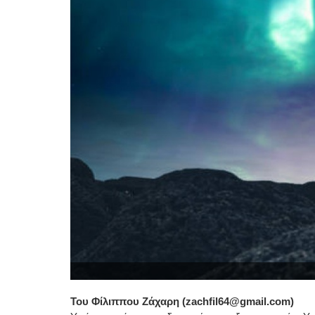
Του Φίλιππου Ζάχαρη (zachfil64@gmail.com)