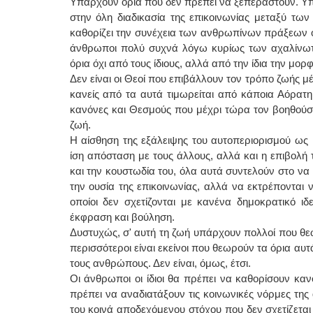
Υπάρχουν όρια που δεν πρέπει να ξεπεραστούν. Υπά
στην όλη διαδικασία της επικοινωνίας μεταξύ τω
καθορίζει την συνέχεια των ανθρωπίνων πράξεων ότ
άνθρωποι πολύ συχνά λόγω κυρίως των αχαλίνωτ
όρια όχι από τους ίδιους, αλλά από την ίδια την μο
Δεν είναι οι Θεοί που επιβάλλουν τον τρόπο ζωής μέ
κανείς από τα αυτά τιμωρείται από κάποια Αόρατη
κανόνες και Θεσμούς που μέχρι τώρα τον βοηθούσα
ζωή.
Η αίσθηση της εξάλειψης του αυτοπεριορισμού ως 
ίση απόσταση με τους άλλους, αλλά και η επιβολ
και την κουστωδία του, όλα αυτά συντελούν στο να 
την ουσία της επικοινωνίας, αλλά να εκτρέπονται
οποίοι δεν σχετίζονται με κανένα δημοκρατικό ι
έκφραση και βούληση.
Δυστυχώς, σ' αυτή τη ζωή υπάρχουν πολλοί που θεω
περισσότεροι είναι εκείνοι που θεωρούν τα όρια αυ
τους ανθρώπους. Δεν είναι, όμως, έτσι.
Οι άνθρωποι οι ίδιοι θα πρέπει να καθορίσουν καν
πρέπει να αναδιατάξουν τις κοινωνικές νόρμες της 
του κοινά αποδεχόμενου στόχου που δεν σχετίζεται 