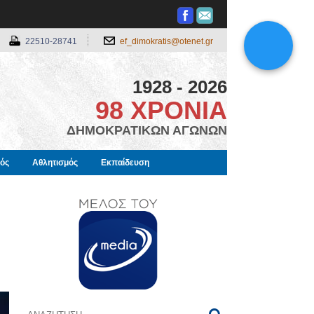
22510-28741
ef_dimokratis@otenet.gr
1928 - 2026
98 ΧΡΟΝΙΑ
ΔΗΜΟΚΡΑΤΙΚΩΝ ΑΓΩΝΩΝ
μός
Αθλητισμός
Εκπαίδευση