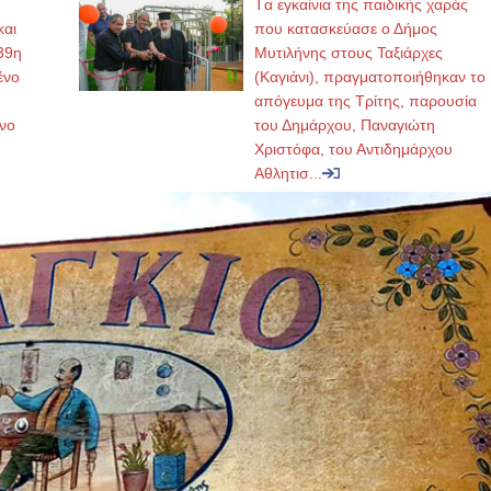
Tα εγκαίνια της παιδικής χαράς
και
που κατασκεύασε ο Δήμος
39η
Μυτιλήνης στους Ταξιάρχες
ένο
(Καγιάνι), πραγματοποιήθηκαν το
απόγευμα της Τρίτης, παρουσία
νο
του Δημάρχου, Παναγιώτη
Χριστόφα, του Αντιδημάρχου
Αθλητισ...