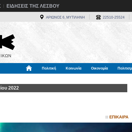
Σ
ΕΙΔΗΣΕΙΣ ΤΗΣ ΛΕΣΒΟΥ
ΑΡΙΩΝΟΣ 6, ΜΥΤΙΛΗΝΗ
22510-25524
ΙΚΩΝ
Πολιτική
Κοινωνία
Οικονομία
Πολιτισ
α
Χρήσιμα
Διεθνή
Πληροφορίες
ίου 2022
ΕΠΙΚΑΙΡΑ