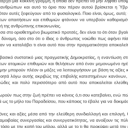
ρχει μια κόκκινη γραμμή, η οποία δεν πρέπει να μην ληφθεί υπόψ
ν ανθρώπων και αυτό το όριο που πέραν αυτού βρίσκεται η Ύβρι
ΙΩΑΝΝΗΣ Α. ΜΑΛΛΙΑΣ
αν αυτές ξεφεύγουν από το φυσιολογικό. Ποιο είναι, όμως, αυτό; 
ων απαιτήσεων και επιθυμιών φτάνουν να υπερβούν καθορισμέ
ΧΕΙΡΟΥΡΓΟΣ
ρφή της ανθρώπινης επικοινωνίας.
ΟΦΘΑΛΜΙΑΤΡΟΣ
Διδάκτωρ Ιατρικής Σχολής
σα στο οριοθετημένο βιωματικό προτσές, δεν είναι το ότι όταν βγαίν
Πανεπιστημίου Αθηνών
Καλλιπόλεως 3,Νέα Σμύρνη,
 δύναμη, όσο στο ότι ο ίδιος ο άνθρωπος νοιώθει πως αφήνει πί
τηλ:210-9320215
ν να καταλάβει τι είναι αυτό που στην πραγματικότητα αποκαλείτ
Καβέτσου 10, Μυτιλήνη, τηλ:
2251038065
βασικό συστατικό μιας πραγματικής Δημοκρατίας, η εναντίωση στ
Χειρουργός Ωτορινολαρυγγολόγος
ή των ατομικών επιθυμιών και θελήσεων από έναν μεμονωμένο ηγέ
μην μπορούν πλέον οι μάζες να λειτουργήσουν με βάση τις αξίες κ
Έλενα Μπούμπα
 νοητά λόγω αυτής ακριβώς της επιβολής κατεστημένων κανόνων, 
Στρατιωτικός Ιατρός
Διδ.Παν.Αθηνών
δεώδες και πολύ περισσότερο από αυτό που αποκαλείται ελεύθε
Διπλωματούχος Ευρ.Ακαδημίας
Πάρνηθας 95-97 Αχαρναί
2102467085 & 6938502258
ρούν πως στην ζωή πρέπει να κάνεις ό,τι σου κατεβαίνει, ενώ πο
email- elenboumpa@gmail.com
τά ως το μήλο του Παραδείσου, που κάποιος το έβαλε για να δοκιμάσ
όνες και αξίες μέσα από την ελεύθερη συνδιαλλαγή και επιλογή, 
αμοιβαίας συνεργασίας και συνεργατικότητας, να ανοίξουν τις πύλ
τόσο με την κοπή του μήλου, αλλά με το τι θα προκύψει μετά την 