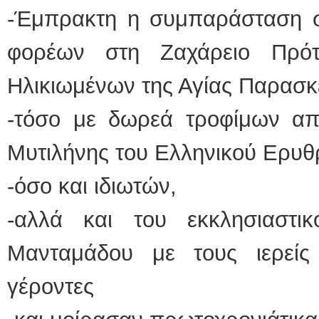
-Έμπρακτη η συμπαράσταση σ
ΕΙΔΙΚΟΣ ΚΑΡΔΙ
φορέων στη Ζαχάρειο Πρό
ΚΩΝΣΤΑ
Holter π
Δοκιμασ
Ηλικιωμένων της Αγίας Παρασκ
υπέρηχ
Μυτιλήν
τηλ.225
-τόσο με δωρεά τροφίμων απ
Γέρα:Πα
aronisk
Μυτιλήνης του Ελληνικού Ερυθ
Φυσικοθεραπεύτρ
-όσο και ιδιωτών,
Σταυρου
Πτυχιού
ΑΤΕΙ Θ
Σύμβασ
-αλλά και του εκκλησιαστι
Ασκληπ
Μυτιλήν
τηλ. 22
Μανταμάδου με τους ιερείς
γέροντες