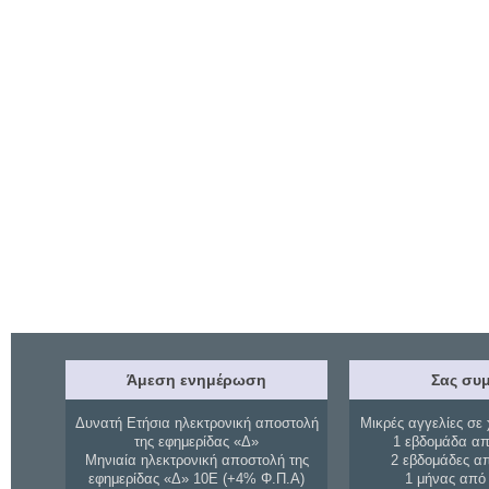
Άμεση ενημέρωση
Σας συμ
Δυνατή Ετήσια ηλεκτρονική αποστολή
Μικρές αγγελίες σε 
της εφημερίδας «Δ»
1 εβδομάδα απ
Μηνιαία ηλεκτρονική αποστολή της
2 εβδομάδες α
εφημερίδας «Δ» 10Ε (+4% Φ.Π.Α)
1 μήνας από