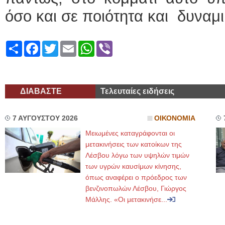
όσο και σε ποιότητα και δυναμι
Share
Facebook
Twitter
Email
WhatsApp
Viber
ΔΙΑΒΑΣΤΕ
Τελευταίες ειδήσεις
7 ΑΥΓΟΥΣΤΟΥ 2026
ΟΙΚΟΝΟΜΙΑ
Μειωμένες καταγράφονται οι
μετακινήσεις των κατοίκων της
Λέσβου λόγω των υψηλών τιμών
των υγρών καυσίμων κίνησης,
όπως αναφέρει ο πρόεδρος των
βενζινοπωλών Λέσβου, Γιώργος
Μάλλης. «Οι μετακινήσε...