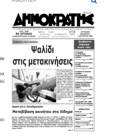
ου
ρα
ει
ει