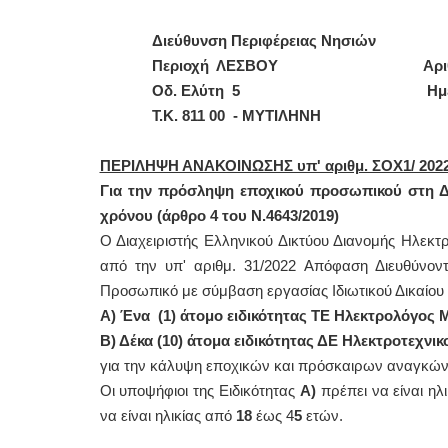
Διεύθυνση Περιφέρειας Νησιών
Περιοχή ΛΕΣΒΟΥ
Αρι
Οδ. Ελύτη 5
Ημ
Τ.Κ. 811 00 - ΜΥΤΙΛΗΝΗ
ΠΕΡΙΛΗΨΗ ΑΝΑΚΟΙΝΩΣΗΣ υπ' αριθμ. ΣΟΧ1/ 202
Για την πρόσληψη εποχικού προσωπικού στη ΔΕ
χρόνου (άρθρο 4 του Ν.4643/2019)
Ο Διαχειριστής Ελληνικού Δικτύου Διανομής Ηλεκ
από την υπ' αριθμ. 31/2022 Απόφαση Διευθύνο
Προσωπικό με σύμβαση εργασίας Ιδιωτικού Δικαίου 
Α) Ένα (1) άτομο ειδικότητας ΤΕ Ηλεκτρολόγος 
Β) Δέκα (10) άτομα ειδικότητας ΔΕ Ηλεκτροτεχνι
για την κάλυψη εποχικών και πρόσκαιρων αναγκών 
Οι υποψήφιοι της Ειδικότητας
Α)
πρέπει να είναι ηλ
να είναι ηλικίας από
18
έως 4
5
ετών.