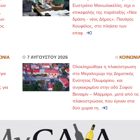
μών
Ευστράτιο Μανωλακέλλη, είχε ο
,
επικεφαλής της παράταξης «Νέα
ων
δράση - νέος Δήμος», Πανάγος
ος
Κουφέλος, στο πλαίσιο των
επαφ...
ΩΝΙΑ
7 ΑΥΓΟΥΣΤΟΥ 2026
ΚΟΙΝΩΝΙ
ς
Ολοκληρώθηκε η πλακόστρωση
ηκε
στο Μεγαλοχώρι της Δημοτικής
,
Ενότητας Πλωμαρίου, και
ς για
συγκεκριμένα στην οδό Σοφού
Βενιαμίν – Μάρμαρο, μετά από τις
πλακοστρώσεις που έγιναν στα
δύο χωριά τη...