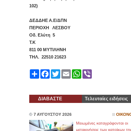
102)
ΔΕΔΔΗΕ Α.Ε/ΔΠΝ
ΠΕΡΙΟΧΗ ΛΕΣΒΟΥ
Οδ. Ελύτη 5
Τ.Κ
811 00 ΜΥΤΙΛΗΝΗ
ΤΗΛ. 22510 21623
Share
Facebook
Twitter
Email
WhatsApp
Viber
ΔΙΑΒΑΣΤΕ
Τελευταίες ειδήσεις
7 ΑΥΓΟΥΣΤΟΥ 2026
ΟΙΚΟΝ
Μειωμένες καταγράφονται οι
μετακινήσεις των κατοίκων τη