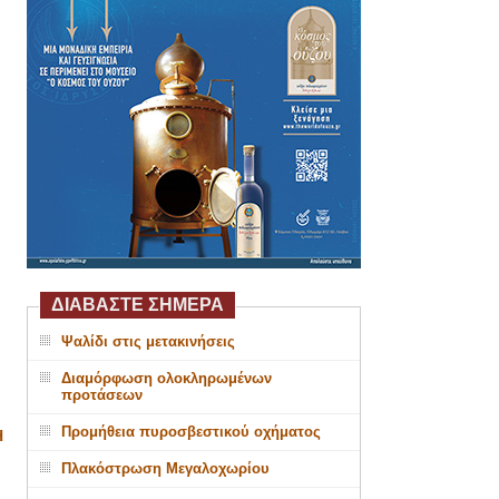
ΔΙΑΒΑΣΤΕ ΣΗΜΕΡΑ
Ψαλίδι στις μετακινήσεις
Διαμόρφωση ολοκληρωμένων
προτάσεων
Προμήθεια πυροσβεστικού οχήματος
Η
Πλακόστρωση Μεγαλοχωρίου