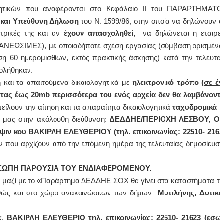
ητικών
που αναφέρονται στο Κεφάλαιο ΙΙ του ΠΑΡΑΡΤΗΜΑΤ
 και Υπεύθυνη Δήλωση
του Ν. 1599/86, στην οποία να δηλώνουν ό
ΚΑΡΔΙΟΛΟΓΟΣ
ΙΩΑΝΝΗΣ Α. ΜΑΛΛΙΑΣ
ρικές της και αν
έχουν απασχοληθεί,
να
δηλώνεται η εταιρε
ΚΩΝΣΤΑΝΤΙΝΟΣ Ε. ΑΡΩΝΗΣ
ΧΕΙΡΟΥΡΓΟΣ
Holter πίεσης και ρυθμού
ΟΦΘΑΛΜΙΑΤΡΟΣ
ΩΣΙΜΕΣ), με οποιαδήποτε σχέση εργασίας (σύμβαση ορισμέν
Δοκιμασία κοπώσεως Φορητός
Διδάκτωρ Ιατρικής Σχολής
η 60 ημερομισθίων, εκτός πρακτικής άσκησης) κατά την τελευτα
υπέρηχος
Πανεπιστημίου Αθηνών
Μυτιλήνη Βουρνάζων 2
Καλλιπόλεως 3,Νέα Σμύρ
χολήθηκαν.
τηλ.2251302311
τηλ:210-9320215
Γέρα:Παπάδος τηλ.22510-83600
Καβέτσου 10, Μυτιλήνη, τ
 και τα απαιτούμενα δικαιολογητικά με
ηλεκτρονικό τρόπο (
σε έ
aroniskos@gmail.com
2251038065
τας έως 20
mb
περισσότερα του ενός αρχεία δεν θα λαμβάνοντ
ίλουν την αίτηση και τα απαραίτητα δικαιολογητικά
ταχυδρομικά
πεύτρια Manual Therapist
Χειρουργός Ωτορινολαρυγγολό
ς μας στην ακόλουθη διεύθυνση:
ΔΕΔΔΗΕ/ΠΕΡΙΟΧΗ ΛΕΣΒΟΥ, Ο
Σταυρουλάκη-Γαλάτη Ιφιγένεια
Έλενα Μπούμπα
ν κου ΒΑΚΙΡΛΗ ΕΛΕΥΘΕΡΙΟΥ (τηλ. επικοινωνίας: 22510- 216
Πτυχιούχος Φυσικοθεραπείας
Στρατιωτικός Ιατρός
ΑΤΕΙ Θεσσαλονίκης-PAMP
Διδ.Παν.Αθηνών
ν που αρχίζουν από την επόμενη ημέρα της τελευταίας δημοσίευσ
Σύμβαση με ΕΟΠΥΥ
Διπλωματούχος Ευρ.Ακαδ
Ασκληπιού 39 Χρυσομαλλούσα
Πάρνηθας 95-97 Αχαρναί
Μυτιλήνη
2102467085 & 693850225
τηλ. 22510-54898- 6977957180
email- elenboumpa@gmai
ΟΣΩΠΗ ΠΑΡΟΥΣΙΑ ΤΟΥ ΕΝΔΙΑΦΕΡΟΜΕΝΟΥ.
2
μαζί με το «Παράρτημα ΔΕΔΔΗΕ ΣΟΧ θα γίνει στα καταστήματα τ
καθώς και στο χώρο ανακοινώσεων των δήμων
Μυτιλήνης, Δυτικ
κ.
ΒΑΚΙΡΛΗ ΕΛΕΥΘΕΡΙΟ τηλ. επικοινωνίας: 22510- 21623 (εσω