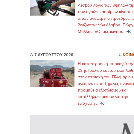
Λέσβου λόγω των υψηλών τι
των υγρών καυσίμων κίνησης
όπως αναφέρει ο πρόεδρος τ
βενζινοπωλών Λέσβου, Γιώργ
Μάλλης. «Οι μετακινήσε...
7 ΑΥΓΟΥΣΤΟΥ 2026
ΚΟΙΝ
Η καταστροφική πυρκαγιά τη
29ης Ιουλίου εε που εκδηλώθ
στην περιοχή του Πλωμαρίου
ανέδειξε τις αυξημένες ανάγκε
προμήθεια εξοπλισμού και
κατάλληλων μέσων για την
ενίσχυση ...