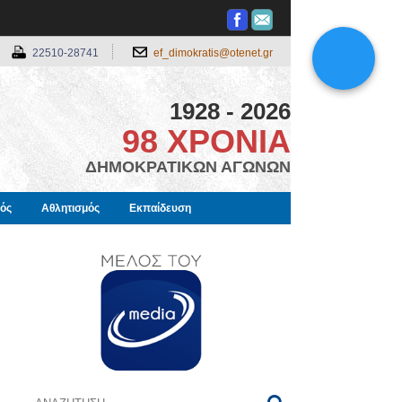
22510-28741
ef_dimokratis@otenet.gr
1928 - 2026
98 ΧΡΟΝΙΑ
ΔΗΜΟΚΡΑΤΙΚΩΝ ΑΓΩΝΩΝ
μός
Αθλητισμός
Εκπαίδευση