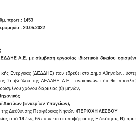
θμ. πρωτ.: 1453
ερομηνία
:
20
.0
5
.2022
2
ΔΔΗΕ Α.Ε. με σύμβαση εργασίας ιδιωτικού δικαίου ορισμέν
τρικής Ενέργειας (ΔΕΔΔΗΕ) που εδρεύει στο Δήμο Αθηναίων, ύστε
ντος Συμβούλου της ΔΕΔΔΗΕ Α.Ε, ανακοινώνει ότι θα προσλάβ
ορισμένου χρόνου διάρκειας (8) μηνών,
Μηχανικός
κοί Δικτύων (Εναερίων Υπογείων),
της Διεύθυνσης Περιφέρειας Νησιών /
ΠΕΡΙΟΧΗ ΛΕΣΒΟΥ
ικίας από
18
έως 6
5
ετών και οι υποψήφιοι της Ειδικότητας
Β)
πρέπ