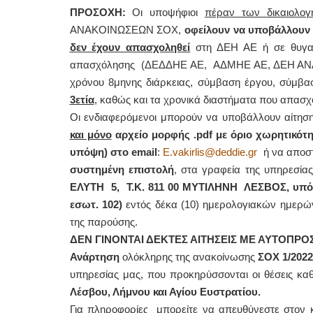
ΠΡΟΣΟΧΗ:
Οι υποψήφιοι
πέραν των δικαιολογ
ΑΝΑΚΟΙΝΩΣΕΩΝ ΣΟΧ,
οφείλουν να υποβάλλουν
ΕΙΔΙΚΟΣ 
δεν έχουν απασχοληθεί
στη ΔΕΗ ΑΕ ή σε θυγατ
απασχόλησης (ΔΕΔΔΗΕ ΑΕ, ΑΔΜΗΕ ΑΕ, ΔΕΗ ΑΝΑΝΕ
χρόνου 8μηνης διάρκειας, σύμβαση έργου, σύμβασ
3ετία
, καθώς και τα χρονικά διαστήματα που απασ
Οι ενδιαφερόμενοι μπορούν να υποβάλλουν αίτηση
και μόνο
αρχείο μορφής .
pdf
με όριο χωρητικότη
υπόψη) στο
email
:
E.vakirlis@deddie.gr
ή να αποστε
Φυσικοθερα
συστημένη επιστολή
, στα γραφεία της υπηρεσία
ΕΛΥΤΗ 5, Τ.Κ. 811 00 ΜΥΤΙΛΗΝΗ ΛΕΣΒΟΣ, υπόψι
εσωτ. 102)
εντός δέκα (10) ημερολογιακών ημερώ
της παρούσης.
ΔΕΝ ΓΙΝΟΝΤΑΙ ΔΕΚΤΕΣ ΑΙΤΗΣΕΙΣ ΜΕ ΑΥΤΟΠΡ
Ανάρτηση
ολόκληρης της ανακοίνωσης
ΣΟΧ 1/202
υπηρεσίας μας, που προκηρύσσονται οι θέσεις 
Λέσβου, Λήμνου και Αγίου Ευστρατίου.
Για πληροφορίες μπορείτε να απευθύνεστε στον 