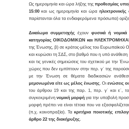
Ως ημερομηνία και ώρα λήξης της
προθεσμίας υπο
15:00
και ως ημερομηνία και ώρα
ηλεκτρονική
παρίστανται όλα τα ενδιαφερόμενα πρόσωπα) ορίζ
Δικαίωμα συμμετοχής
έχουν
φυσικά ή νομικά
κατηγορίας ΟΙΚΟΔΟΜΙΚΩΝ και ΗΛΕΚΤΡΟΜΗ
της Ένωσης, β) σε κράτος-μέλος του Ευρωπαϊκού Οι
και κυρώσει τη ΣΔΣ, στο βαθμό που η υπό ανάθεση δ
και τις γενικές σημειώσεις του σχετικού με την Έ
χώρες που δεν εμπίπτουν στην περ. γ΄ της παρούσ
με την Ένωση σε θέματα διαδικασιών ανάθε
μεμονωμένα είτε ως μέλος ένωσης
. Οι
ενώσεις ο
του άρθρου 19 και της παρ. 1, περ. γ΄ και ε΄, τ
συγκεκριμένη
νομική μορφή
για την υποβολή προσφ
μορφή πρέπει να είναι τέτοια που να εξασφαλίζετ
(π.χ. κοινοπραξία). Τα
κριτήρια ποιοτικής επιλογ
άρθρο 22 της διακήρυξης
.