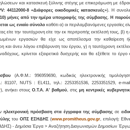
ηλώσεων και κατασκευή ξύλινης στέγης με επικεράμωση με έδρα
V: 44112000-8 «Διάφορες οικοδομικές κατασκευές»
). Η συνολι
ΙΩΑΝΝΗΣ Α. ΜΑΛΛΙΑΣ
(10) μήνες
από την ημέρα υπογραφής της σύμβασης
.
Η παρού
ΧΕΙΡΟΥΡΓΟΣ
εται ως ενιαίο σύνολο
καθότι α) οι περιλαμβανόμενες εργασίες είν
ΟΦΘΑΛΜΙΑΤΡΟΣ
Διδάκτωρ Ιατρικής Σχολής
ς είτε την ταυτόχρονη είτε την εκ περιτροπής εκτέλεσή τους, β) η 
Πανεπιστημίου Αθηνών
Καλλιπόλεως 3,Νέα Σμύρνη,
ωμένων εργασιών θα είχε ως αποτέλεσμα την καθαίρεση ή
τηλ:210-9320215
 και άνευ λόγου επιβάρυνση του έργου, γ) η ταυτόχρονη εκτέλε
Καβέτσου 10, Μυτιλήνη, τηλ:
2251038065
αδόχους, κρίνεται εξαιρετικά δυσχερής και θα εξέθετε το έργο 
Χειρουργός Ωτορινολαρυγγολόγος
Έλενα Μπούμπα
έσβου
(Α.Φ.Μ.: 996959690, κωδικός ηλεκτρονικής τιμολόγηση
Στρατιωτικός Ιατρός
Διδ.Παν.Αθηνών
: 81107, NUTS : EL411, τηλ.: 2253351536, 2253351529, e-mail
Διπλωματούχος Ευρ.Ακαδημίας
r
), ανήκει στους
Ο.Τ.Α. Α' βαθμού
, στις
μη κεντρικές κυβερνητικ
Πάρνηθας 95-97 Αχαρναί
2102467085 & 6938502258
email- elenboumpa@gmail.com
άν
ηλεκτρονική πρόσβαση στα έγγραφα της σύμβασης
σε
ειδι
πύλης
του
ΟΠΣ ΕΣΗΔΗΣ
(
www
.
promitheus
.
gov
.
gr
, επιλογή: Εθνι
ΔΗΣ) - Δημόσια Έργα > Αναζήτηση Διαγωνισμών Δημοσίων Έργω