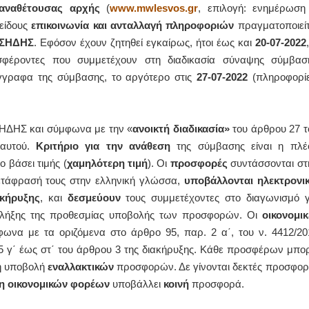
 αναθέτουσας αρχής
(
www.mwlesvos.gr
, επιλογή: ενημέρωση
 είδους
επικοινωνία και ανταλλαγή πληροφοριών
πραγματοποιείτ
ΣΗΔΗΣ
. Εφόσον έχουν ζητηθεί εγκαίρως, ήτοι έως και
20-07-2022
φέροντες που συμμετέχουν στη διαδικασία σύναψης σύμβασ
γγραφα της σύμβασης, το αργότερο στις
27-07-2022
(πληροφορίε
ΣΗΔΗΣ και σύμφωνα με την «
ανοικτή
διαδικασία»
του άρθρου 27 τ
 αυτού.
Κριτήριο για την ανάθεση
της σύμβασης είναι η πλέ
βάσει τιμής (
χαμηλότερη τιμή
). Οι
προσφορές
συντάσσονται στ
ετάφρασή τους στην ελληνική γλώσσα,
υποβάλλονται
ηλεκτρονι
ακήρυξης
, και
δεσμεύουν
τους συμμετέχοντες στο διαγωνισμό γ
λήξης της προθεσμίας υποβολής των προσφορών. Οι
οικονομικ
ωνα με τα οριζόμενα στο άρθρο 95, παρ. 2 α΄, του ν. 4412/20
.5 γ΄ έως στ΄ του άρθρου 3 της διακήρυξης. Κάθε προσφέρων μπορ
η υποβολή
εναλλακτικών
προσφορών. Δε γίνονται δεκτές προσφορ
η οικονομικών φορέων
υποβάλλει
κοινή
προσφορά.