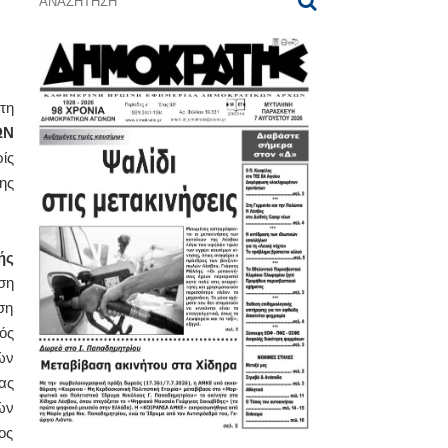
τη
ΩΝ
ίς
ης
ής
ση
ση
ός
ών
ας
ών
ος