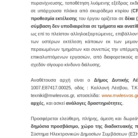
πυρανίχνευσης, τοποθέτηση λυόμενης εξέδρας εκδ
σε υπάρχουσα πλάκα από σκυρόδεμα κτιρίου (
CP
προθεσμία εκτέλεσης
του έργου ορίζεται σε
δέκα 
σύμβαση δεν υποδιαιρείται σε τμήματα και ανατίθ
ως επί το πλείστον αλληλοεξαρτώμενες, επιβάλλοντα
των υστέρων εκτέλεση κάποιων εκ των μεμον
περαιωμένων τμημάτων και συνεπώς την υπέρμετρη
επικαλυπτόμενων εργασιών, από διαφορετικούς αν
σχεδόν σίγουρο κίνδυνο διάλυσης.
Αναθέτουσα αρχή είναι ο
Δήμος Δυτικής Λ
1007.E87417.00025, οδός : Καλλονή Λέσβου, Τ.Κ.
texniki@mwlesvos.gr, ιστοσελίδα:
www.mwlesvos.g
αρχές
, και ασκεί
ανάλογες δραστηριότητες
.
Προσφέρεται ελεύθερη, πλήρης, άμεση και δωρε
δημόσια προσβάσιμο, χώρο
της διαδικτυακής 
Σύστημα Ηλεκτρονικών Δημοσίων Συμβάσεων (ΕΣΗ