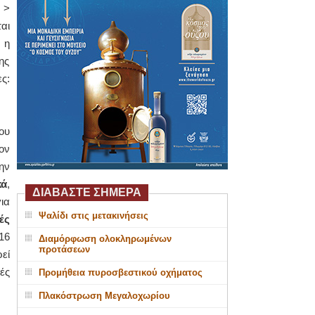
 >
αι
, η
ης
ς:
ου
ον
ην
κά
,
ΔΙΑΒΑΣΤΕ ΣΗΜΕΡΑ
ια
Ψαλίδι στις μετακινήσεις
ές
16
Διαμόρφωση ολοκληρωμένων
προτάσεων
εί
ές
Προμήθεια πυροσβεστικού οχήματος
Πλακόστρωση Μεγαλοχωρίου