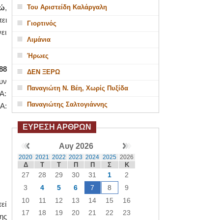
ρώ
,
Του Αριστείδη Καλάργαλη
ει
Γιορτινός
ει
Λιμάνια
Ήρωες
88
ΔΕΝ ΞΕΡΩ
υν
Παναγιώτη Ν. Βέη, Χωρίς Πυξίδα
Α:
Παναγιώτης Σαλτογιάννης
Α:
ΕΥΡΕΣΗ ΑΡΘΡΩΝ
Αυγ 2026
2020
2021
2022
2023
2024
2025
2026
Δ
Τ
Τ
Π
Π
Σ
Κ
27
28
29
30
31
1
2
3
4
5
6
7
8
9
10
11
12
13
14
15
16
εί
17
18
19
20
21
22
23
ης