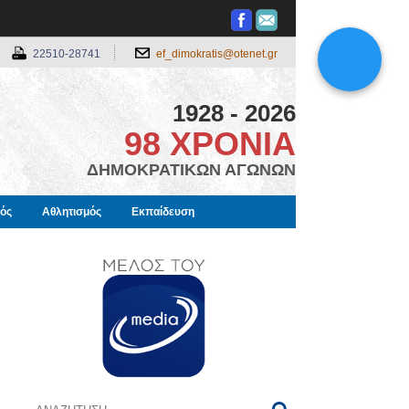
22510-28741
ef_dimokratis@otenet.gr
1928 - 2026
98 ΧΡΟΝΙΑ
ΔΗΜΟΚΡΑΤΙΚΩΝ ΑΓΩΝΩΝ
μός
Αθλητισμός
Εκπαίδευση