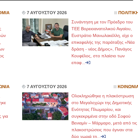
ΟΜΙΑ
7 ΑΥΓΟΥΣΤΟΥ 2026
ΠΟΛΙΤΙΚ
Συνάντηση με τον Πρόεδρο του
ς
ΤΕΕ Βορειοανατολικού Αιγαίου,
μών
Ευστράτιο Μανωλακέλλη, είχε ο
,
επικεφαλής της παράταξης «Νέα
ων
δράση - νέος Δήμος», Πανάγος
ος
Κουφέλος, στο πλαίσιο των
επαφ...
ΩΝΙΑ
7 ΑΥΓΟΥΣΤΟΥ 2026
ΚΟΙΝΩΝΙ
ς
Ολοκληρώθηκε η πλακόστρωση
ηκε
στο Μεγαλοχώρι της Δημοτικής
,
Ενότητας Πλωμαρίου, και
ς για
συγκεκριμένα στην οδό Σοφού
Βενιαμίν – Μάρμαρο, μετά από τις
πλακοστρώσεις που έγιναν στα
δύο χωριά τη...