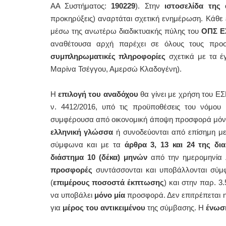
ΑA Συστήματος:
190229
). Στην
ιστοσελίδα της
προκηρύξεις) αναρτάται σχετική ενημέρωση. Κάθε
μέσω της ανωτέρω διαδικτυακής πύλης του
ΟΠΣ Ε
αναθέτουσα αρχή παρέχει σε όλους τους προσ
συμπληρωματικές πληροφορίες
σχετικά με τα έ
Μαρίνα Τσέγγου, Αμερσώ Κλαδογένη).
Η
επιλογή του αναδόχου
θα γίνει με χρήση του Ε
ν. 4412/2016, υπό τις προϋποθέσεις του νόμου
συμφέρουσα από οικονομική άποψη προσφορά μόνο 
ελληνική γλώσσα
ή συνοδεύονται από επίσημη μ
σύμφωνα και με τα
άρθρα 3, 13 και 24 της δι
διάστημα
10 (δέκα) μηνών
από την ημερομηνία 
προσφορές
συντάσσονται και υποβάλλονται σύμφ
(
επιμέρους ποσοστά έκπτωσης
) και στην παρ. 3
να υποβάλει
μόνο μία
προσφορά. Δεν επιτρέπεται 
για
μέρος του αντικειμένου
της σύμβασης. Η
ένωσ