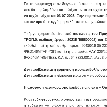
Για τη συμμετοχή στον διαγωνισμό
απαιτείται η κ
που θα περιλαμβάνει κατ' ελάχιστον τα
στοιχεία 
να ισχύει μέχρι και
03-07-2023
. Στην
περίπτωση
και τον
όρο
ότι η εγγύηση καλύπτει τις υποχρεώσε
Το έργο χρηματοδοτείται από
πιστώσεις του
Προ
ΤΡΟΠ.0, κωδικός έργου: 2021ΕΠ08800002) και Σ
εκδοθεί : α) η υπ' αριθμ. πρωτ. 50490/16-05
ΨΒΩ146ΜΤΛΡ-Υ3Γ) και β) η υπ' αριθμ. ΑΑΥ 306/
6ΛΧ646ΜΓΘ5-ΠΕΞ), Κ.Α.Ε. : 64.7323.0017, α/α : 3
Δεν προβλέπεται η χορήγηση προκαταβολής
στον
Δεν προβλέπεται
η πληρωμή
πριμ
στην παρούσα 
Η απόφαση κατακύρωσης
λαμβάνεται από την
Οι
Κάθε ενδιαφερόμενος, ο οποίος έχει ή είχε συμφέρο
ή ενδέχεται να υποστεί ζημία από εκτελεστή 