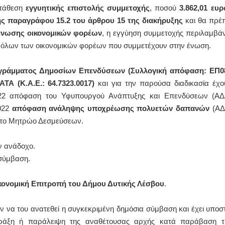
ατάθεση
εγγυητικής επιστολής συμμετοχής
, ποσού
3.862,01
ευ
της παραγράφου 15.2 του άρθρου 15 της διακήρυξης
και θα πρέπ
ένωσης οικονομικών φορέων
, η εγγύηση συμμετοχής περιλαμβάν
ις όλων των οικονομικών φορέων που συμμετέχουν στην ένωση.
γράμματος Δημοσίων Επενδύσεων (Συλλογική απόφαση: ΕΠ0
ΑΤΑ (Κ.Α.Ε.: 64.7323.0017)
και για την παρούσα διαδικασία έχο
-2022 απόφαση του Υφυπουργού Ανάπτυξης και Επενδύσεων (ΑΔ
2022
απόφαση ανάληψης υποχρέωσης πολυετών δαπανών
(ΑΔ
 στο Μητρώο Δεσμεύσεων.
 ανάδοχο.
σύμβαση.
κονομική Επιτροπή του Δήμου Δυτικής Λέσβου
.
ν να του ανατεθεί η συγκεκριμένη δημόσια σύμβαση και έχει υποστ
πράξη ή παράλειψη της αναθέτουσας αρχής κατά παράβαση τ