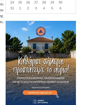
24
25
26
27
28
29
30
ει
31
1
2
3
4
5
6
ου
ης
υ,