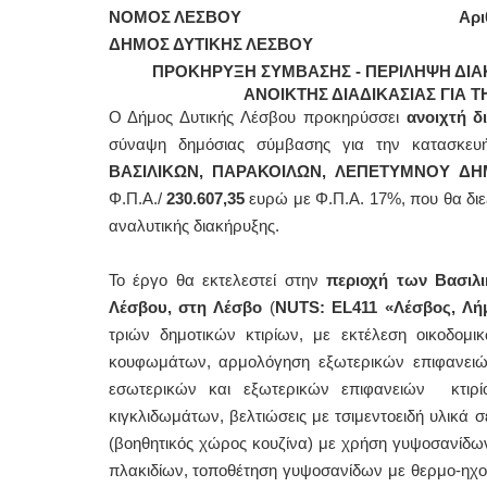
ΝΟΜΟΣ ΛΕΣΒΟΥ
Αρι
ΔΗΜΟΣ ΔΥΤΙΚΗΣ ΛΕΣΒΟΥ
ΠΡΟΚΗΡΥΞΗ ΣΥΜΒΑΣΗΣ - ΠΕΡΙΛΗΨΗ ΔΙΑ
ΑΝΟΙΚΤΗΣ ΔΙΑΔΙΚΑΣΙΑΣ ΓΙΑ
Ο Δήμος Δυτικής Λέσβου προκηρύσσει
ανοιχτή δ
σύναψη δημόσιας σύμβασης για την κατασκευ
ΒΑΣΙΛΙΚΩΝ, ΠΑΡΑΚΟΙΛΩΝ, ΛΕΠΕΤΥΜΝΟΥ ΔΗ
Φ.Π.Α./
230.607,35
ευρώ με Φ.Π.Α. 17%, που θα διεξ
αναλυτικής διακήρυξης.
Το έργο θα εκτελεστεί στην
περιοχή
των Βασιλι
Λέσβου, στη Λέσβο
(
NUTS: EL411 «Λέσβος, Λήμ
τριών δημοτικών κτιρίων, με εκτέλεση οικοδομ
κουφωμάτων, αρμολόγηση εξωτερικών επιφανειώ
εσωτερικών και εξωτερικών επιφανειών κτιρί
κιγκλιδωμάτων, βελτιώσεις με τσιμεντοειδή υλικά σ
(βοηθητικός χώρος κουζίνα) με χρήση γυψοσανίδω
πλακιδίων, τοποθέτηση γυψοσανίδων με θερμο-ηχο