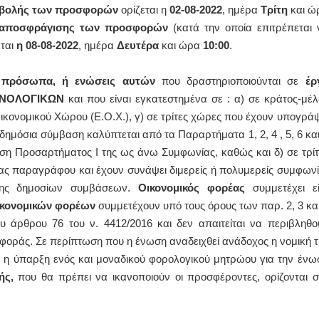
βολής
των
προσφορών
ορίζεται η
02-08-2022
, ημέρα
Τρίτη
και ώ
ς αποσφράγισης των προσφορών
(κατά την οποία επιτρέπεται 
εται
η 08-08-2022
, ημέρα
Δευτέρα
και ώρα
10:00
.
 πρόσωπα, ή ενώσεις αυτών
που δραστηριοποιούνται σε
έρ
ΧΑΝΟΛΟΓΙΚΩΝ
και που είναι εγκατεστημένα σε : α) σε κράτος-μέλ
κονομικού Χώρου (Ε.Ο.Χ.), γ) σε τρίτες χώρες που έχουν υπογράψ
ημόσια σύμβαση καλύπτεται από τα Παραρτήματα 1, 2, 4 , 5, 6 και
νωση Προσαρτήματος I της ως άνω Συμφωνίας, καθώς και δ) σε τρίτ
ας παραγράφου και έχουν συνάψει διμερείς ή πολυμερείς συμφωνί
σης δημοσίων συμβάσεων.
Οικονομικός φορέας
συμμετέχει εί
ικονομικών φορέων
συμμετέχουν υπό τους όρους των παρ. 2, 3 και
ου άρθρου 76 του ν. 4412/2016 και δεν απαιτείται να περιβληθο
οράς. Σε περίπτωση που η ένωση αναδειχθεί ανάδοχος η νομική τ
αι η ύπαρξη ενός και μοναδικού φορολογικού μητρώου για την ένω
ής,
που θα πρέπει να ικανοποιούν οι προσφέροντες, ορίζονται σ