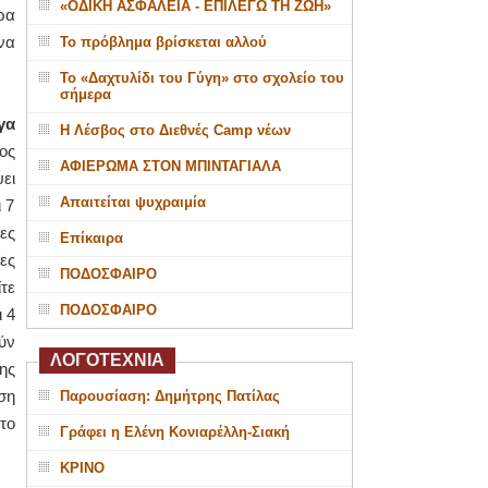
«ΟΔΙΚΗ ΑΣΦΑΛΕΙΑ - ΕΠΙΛΕΓΩ ΤΗ ΖΩΗ»
ρα
να
Το πρόβλημα βρίσκεται αλλού
Το «Δαχτυλίδι του Γύγη» στο σχολείο του
σήμερα
γα
Η Λέσβος στο Διεθνές Camp νέων
ος
ΑΦΙΕΡΩΜΑ ΣΤΟΝ ΜΠΙΝΤΑΓΙΑΛΑ
ει
Απαιτείται ψυχραιμία
 7
ες
Επίκαιρα
ες
ΠΟΔΟΣΦΑΙΡΟ
τε
ΠΟΔΟΣΦΑΙΡΟ
 4
ύν
ΛΟΓΟΤΕΧΝΙΑ
ης
ση
Παρουσίαση: Δημήτρης Πατίλας
το
Γράφει η Ελένη Κονιαρέλλη-Σιακή
ΚΡΙΝΟ