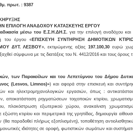
θμ. πρωτ. : 9387
ΚΗΡΥΞΗΣ
 ΤΗΝ ΕΠΙΛΟΓΗ ΑΝΑΔΟΧΟΥ ΚΑΤΑΣΚΕΥΗΣ ΕΡΓΟΥ
ιαδικασία μέσω του Ε.Σ.Η.ΔΗ.Σ.
για την επιλογή αναδόχου και 
ή του έργου «
ΕΠΙΣΚΕΥΗ ΣΥΝΤΗΡΗΣΗ ΔΗΜΟΤΙΚΩΝ ΚΤΙΡΙ
ΜΟΥ ΔΥΤ. ΛΕΣΒΟΥ
», εκτιμώμενης αξίας
197.100,30
ευρώ χωρ
αχθεί σύμφωνα με τις διατάξεις του Ν. 4412/2016 και τους όρους τ
κών, των Παρακοίλων και του Λεπετύμνου του Δήμου Δυτικ
νος (Lesvos, Limnos)»
) και αφορά στην επισκευή και συντήρη
ικών και ηλεκτρομηχανολογικών εργασιών, όπως : αντικατάστα
ν, αποκατάσταση ρηγματώσεων τοιχοποιών κτιρίου, χρωματισμ
ου, πλακόστρωση εξωτερικού χώρου, ανακαίνιση χρωματισμ
ε εξώστη κτιρίου και περιμετρικά της γρηπίδας, δημιουργία αίθουσ
ν (θα παραδοθεί πλήρως εξοπλισμένη), τοποθέτηση αντιολισθητικ
μονωτικές ιδιότητες σε οροφή, φωτιστικών σωμάτων και συστήματ