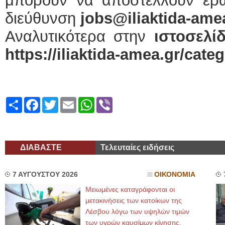
μπορούν να αποστέλλουν ερω
διεύθυνση
jobs@iliaktida-ame
Αναλυτικότερα στην
ιστοσελί
https
://
iliaktida
-
amea
.
gr
/
categ
Share
Facebook
Twitter
Email
WhatsApp
Viber
ΔΙΑΒΑΣΤΕ
Τελευταίες ειδήσεις
7 ΑΥΓΟΥΣΤΟΥ 2026
ΟΙΚΟΝΟΜΙΑ
Μειωμένες καταγράφονται οι
μετακινήσεις των κατοίκων της
Λέσβου λόγω των υψηλών τιμών
των υγρών καυσίμων κίνησης,