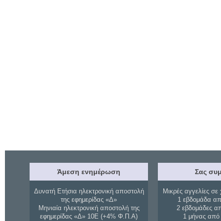
Άμεση ενημέρωση
Σας συμ
Δυνατή Ετήσια ηλεκτρονική αποστολή
Μικρές αγγελίες σε 
της εφημερίδας «Δ»
1 εβδομάδα απ
Μηνιαία ηλεκτρονική αποστολή της
2 εβδομάδες α
εφημερίδας «Δ» 10Ε (+4% Φ.Π.Α)
1 μήνας από