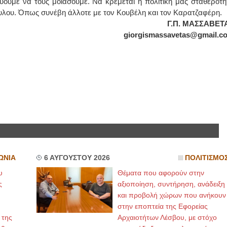
εύουμε να τους μοιάσουμε. Να κρέμεται η πολιτική μας σταθερότη
υλου. Όπως συνέβη άλλοτε με τον Κουβέλη και τον Καρατζαφέρη.
ΙΩΑΝΝΗΣ Α. ΜΑΛΛΙΑΣ
Γ.Π. ΜΑΣΣΑΒΕΤ
giorgismassavetas@gmail.c
ΧΕΙΡΟΥΡΓΟΣ
ΟΦΘΑΛΜΙΑΤΡΟΣ
Διδάκτωρ Ιατρικής Σχολής
Πανεπιστημίου Αθηνών
Καλλιπόλεως 3,Νέα Σμύρνη,
τηλ:210-9320215
Καβέτσου 10, Μυτιλήνη, τηλ:
2251038065
Χειρουργός Ωτορινολαρυγγολόγος
Έλενα Μπούμπα
Στρατιωτικός Ιατρός
Διδ.Παν.Αθηνών
Διπλωματούχος Ευρ.Ακαδημίας
Πάρνηθας 95-97 Αχαρναί
ΩΝΙΑ
6 ΑΥΓΟΥΣΤΟΥ 2026
ΠΟΛΙΤΙΣΜΟ
2102467085 & 6938502258
email- elenboumpa@gmail.com
υ
Θέματα που αφορούν στην
ς
αξιοποίηση, συντήρηση, ανάδειξη
και προβολή χώρων που ανήκουν
στην εποπτεία της Εφορείας
 της
Αρχαιοτήτων Λέσβου, με στόχο