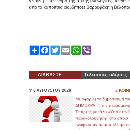
γίνουν με τον νόμο της απλής αναλογικής, κινδυν
από τα καπρίτσια οιουδήποτε Βαρουφάκη ή Βελόπο
Share
Facebook
Twitter
Email
WhatsApp
Viber
ΔΙΑΒΑΣΤΕ
Τελευταίες ειδήσεις
6 ΑΥΓΟΥΣΤΟΥ 2026
ΚΟΙΝ
Με αφορμή το δημοσίευμα το
ΔΗΜΟΚΡΑΤΗ της περασμένη
Τετάρτης με τίτλο «Υπό στενή
παρακολούθηση» στο οποίο
αναφερόταν τα αποτελέσματα