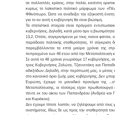
σε πολλαπλές κρίσεις, στην Ιταλία, κατέστη ορισ
κυρίως το λαϊκιστικό πολιτικό μόρφωμα των «Πέν
Φθινόπωρο. Ώστε να αναδείξει την εξηκοστή ένατη 
για το αν αυτή η κυβέρνηση θα είναι βιώσιμη.
Τα στατιστικά στοιχεία είναι πράγματι εντυπωσιακ
κυβερνήσεις. Δηλαδή, κατά μέσο όρο η βιωσιμότητα 
13,2. Οπότε, συγκρινόμενοι με τους «ούνα φάτσα, ο
παράδεισο πολιτικής σταθερότητας. Η σύγκριση δ
παρεμβάλλονται τα επτά μαύρα χρόνια της στρα
πεπραγμένα των 48 ετών από την Μεταπολίτευση κα
Σε αυτά τα 48 χρόνια γνωρίσαμε 17 κυβερνήσεις, από
τρεις Κυβερνήσεις Ζολώτα, Τζαννετάκη και Παπαδ
αδιεξόδων. Δηλαδή, στην περίπτωσή μας, ο μέσος ό
στο κανονικό όριο ζωής μιας κυβέρνησης. Δεν μπορ
Ευρώπη, έχουμε το μοναδικό προνόμιο της ...στ
Μεταπολίτευσης, οι τέσσερις είχαν πρωθυπουργό 
πέντε εκ του οίκου των Παπανδρέου (Ανδρέα και 
και Κυριάκου).
Δεν έχουμε τίποτε λοιπόν, να ζηλέψουμε από τους γε
συστήματος. Ιδίως δε ως προς την σταθερότητά του