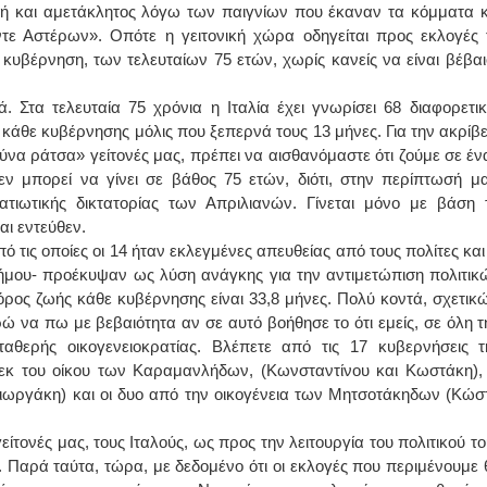
τική και αμετάκλητος λόγω των παιγνίων που έκαναν τα κόμματα κ
τε Αστέρων». Οπότε η γειτονική χώρα οδηγείται προς εκλογές 
κυβέρνηση, των τελευταίων 75 ετών, χωρίς κανείς να είναι βέβαι
ά. Στα τελευταία 75 χρόνια η Ιταλία έχει γνωρίσει 68 διαφορετικ
κάθε κυβέρνησης μόλις που ξεπερνά τους 13 μήνες. Για την ακρίβε
ύνα ράτσα» γείτονές μας, πρέπει να αισθανόμαστε ότι ζούμε σε έν
εν μπορεί να γίνει σε βάθος 75 ετών, διότι, στην περίπτωσή μα
τιωτικής δικτατορίας των Απριλιανών. Γίνεται μόνο με βάση 
ι εντεύθεν.
 τις οποίες οι 14 ήταν εκλεγμένες απευθείας από τους πολίτες και 
ήμου- προέκυψαν ως λύση ανάγκης για την αντιμετώπιση πολιτικ
ρος ζωής κάθε κυβέρνησης είναι 33,8 μήνες. Πολύ κοντά, σχετικώ
ώ να πω με βεβαιότητα αν σε αυτό βοήθησε το ότι εμείς, σε όλη τ
αθερής οικογενειοκρατίας. Βλέπετε από τις 17 κυβερνήσεις τ
εκ του οίκου των Καραμανλήδων, (Κωνσταντίνου και Κωστάκη), 
Γιωργάκη) και οι δυο από την οικογένεια των Μητσοτάκηδων (Κώσ
ίτονές μας, τους Ιταλούς, ως προς την λειτουργία του πολιτικού το
. Παρά ταύτα, τώρα, με δεδομένο ότι οι εκλογές που περιμένουμε 