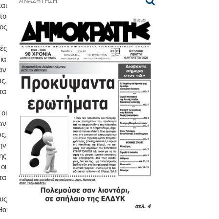
αι
το
ος
ές
ια
αν
ς,
τα
οι
ών
ς,
ην
ης
οι
τα
υς
θα