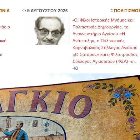
ΩΝΙΑ
5 ΑΥΓΟΥΣΤΟΥ 2026
ΠΟΛΙΤΙΣΜΟ
-Οι Φίλοι Ιστορικής Μνήμης και
ιάς ο
Πολιτιστικής Δημιουργίας, το
Αναγνωστήριο Αγιάσου «Η
μική
Ανάπτυξη», ο Πολιτιστικός
Καρναβαλικός Σύλλογος Αγιάσου
ί
«Ο Σάτυρος» και ο Φιλοπρόοδος
Σύλλογος Αγιασωτών (ΦΣΑ) -σ...