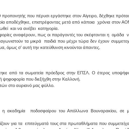
Ο προπονητής που πέρυσι εργάστηκε στον Αίγειρο, δέχθηκε πρότα
οποία αποδέχθηκε, επιστρέφοντας μετά από κάποια χρόνια στον ΑΟ
ωθεί και να ανέβει κατηγορία.
φορίες αναφέρουν, πως οι παράγοντές του σκέφτονται η ομάδα 
 αγωνιστούν τα μικρά παιδιά που μέχρι τώρα δεν έχουν συμμετοχ
μα, όμως σ' αυτή την κατεύθυνση κινούνται άπαντες.
τηκε από τα σωματεία πρόεδρος στην ΕΠΣΛ. Ο έτερος υποψήφι
νή ψηφοφορία που διεξήχθη στην Καλλονή.
τών στο αυριανό μας φύλλο.
ο η ακαδημία ποδοσφαίρου του Απόλλωνα Βουναρακίου, σε μ
ίζουν για τα επιτεύγματά τους στα πρωταθλήματα που συμμετείχα