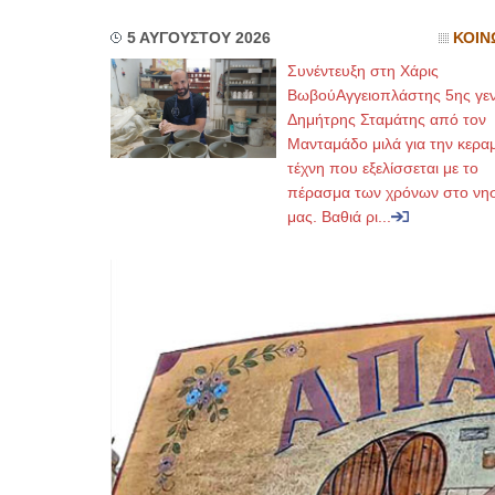
5 ΑΥΓΟΥΣΤΟΥ 2026
ΚΟΙΝ
Συνέντευξη στη Χάρις
ΒωβούΑγγειοπλάστης 5ης γεν
Δημήτρης Σταμάτης από τον
Μανταμάδο μιλά για την κερα
τέχνη που εξελίσσεται με το
πέρασμα των χρόνων στο νησ
μας. Βαθιά ρι...