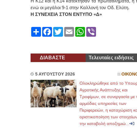
Η Κ12 και η Κ14 κατέκτησαν τα πρωταθλήματα, η 
ενώ οι μεγάλοι 9-1 στην Καλλονή τον Οδ. Ελύτη.
Η ΣΥΝΕΧΕΙΑ ΣΤΟΝ ΕΝΤΥΠΟ «Δ»
Share
Facebook
Twitter
Email
WhatsApp
Viber
ΔΙΑΒΑΣΤΕ
Τελευταίες ειδήσεις
5 ΑΥΓΟΥΣΤΟΥ 2026
ΟΙΚΟΝ
Ολοκληρώθηκε από το Υπουρ
Αγροτικής Ανάπτυξης και
Τροφίμων, σε συνεργασία με τ
αρμόδιες υπηρεσίες των
Περιφερειών, η καταχώριση κα
οριστικοποίηση των στοιχείων
την καταβολή αποζημιώ...