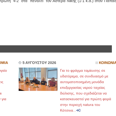
πρώτη 4-2 στα πέναλτι τον Αστέρα Νίκης (1-1 κ.α.) στον Παπάδ
ΕΙΔΙΚΟΣ ΚΑΡΔΙΟΛΟΓΟΣ
ΙΩΑΝΝΗΣ Α. Μ
ΚΩΝΣΤΑΝΤΙΝΟΣ Ε. ΑΡΩΝΗΣ
ΧΕΙΡ
Holter πίεσης και ρυθμού
ΟΦΘ
Δοκιμασία κοπώσεως Φορητός
Διδάκ
υπέρηχος
Πανεπ
Μυτιλήνη Βουρνάζων 2
Καλλι
τηλ.2251302311
τηλ:2
Γέρα:Παπάδος τηλ.22510-83600
Καβέτ
aroniskos@gmail.com
2251
Φυσικοθεραπεύτρια Manual Therapist
Χειρουργός Ωτ
ΟΜΙΑ
5 ΑΥΓΟΥΣΤΟΥ 2026
ΚΟΙΝΩΝΙ
Σταυρουλάκη-Γαλάτη Ιφιγένεια
Έλεν
Πτυχιούχος Φυσικοθεραπείας
Στρατ
γείο
Για το φράγμα ταμίευσης σε
ΑΤΕΙ Θεσσαλονίκης-PAMP
Διδ.
υδατόρεμα, σε συνδυασμό με
Σύμβαση με ΕΟΠΥΥ
Διπλω
Ασκληπιού 39 Χρυσομαλλούσα
Πάρνη
ις
αυτοματοποιημένη μονάδα
Μυτιλήνη
21024
τηλ. 22510-54898- 6977957180
επεξεργασίας νερού ταχείας
email
ι
διύλισης, που σχεδιάζεται να
 για
κατασκευαστεί για πρώτη φορά
στην περιοχή natura του
Κότσινα...