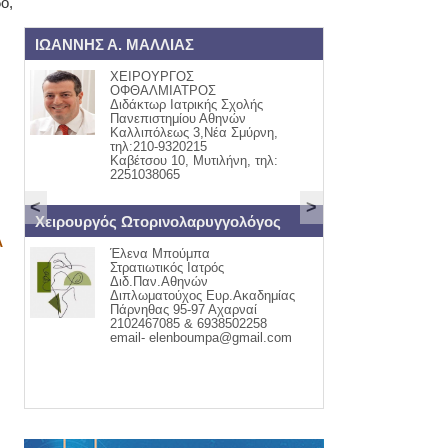
ο,
ΑΛΛΙΑΣ
ΟΡΘΟΠΑΙΔΙΚΟΣ
ΟΥΡΓΟΣ
ΓΙΩΡΓΟΣ Ι. ΠΑΠΙΟΜΥΤΗΣ
ΑΛΜΙΑΤΡΟΣ
ΟΡΘΟΠΑΙΔΙΚΟΣ ΧΕΙΡΟΥΡΓΟ
τωρ Ιατρικής Σχολής
ΤΡΑΥΜΑΤΟΛΟΓΟΣ
ιστημίου Αθηνών
ΚΑΒΕΤΣΟΥ 32
πόλεως 3,Νέα Σμύρνη,
ΤΗΛ:22510-55711
10-9320215
ΚΙΝ:6942405440
σου 10, Μυτιλήνη, τηλ:
038065
<
>
ορινολαρυγγολόγος
ΕΝΔΟΚΡΙΝΟΛΟΓΟΣ - ΔΙΑΒΗΤΟΛΟΓ
Α
α Μπούμπα
ΑΣΗΜΑΚΗΣ Ε.
ιωτικός Ιατρός
ΜΟΥΦΛΟΥΖΕΛΛΗΣ
Παν.Αθηνών
θυρεοειδής Σακχαρώδης
ματούχος Ευρ.Ακαδημίας
Διαβήτης 1,2&Κυήσεως
θας 95-97 Αχαρναί
Οστεοπόρωση Διαταραχές
67085 & 6938502258
Έμμηνου Ρύσεως
- elenboumpa@gmail.com
ΚΑΒΕΤΣΟΥ 32 ΜΥΤΙΛΗΝΗ &
ΠΑΠΑΔΟΣ ΓΕΡΑΣ
22510-43366 6972332594