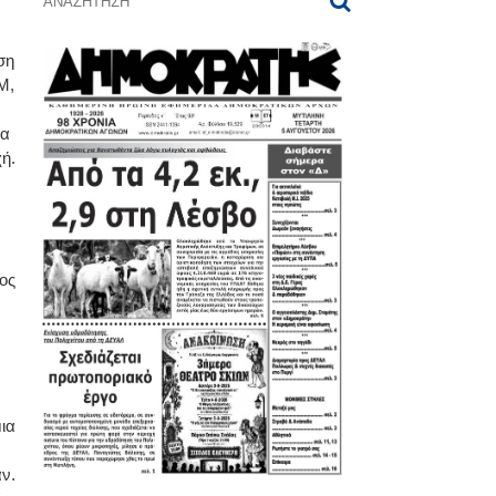
ση
Μ,
να
ή.
ος
ια
ν.