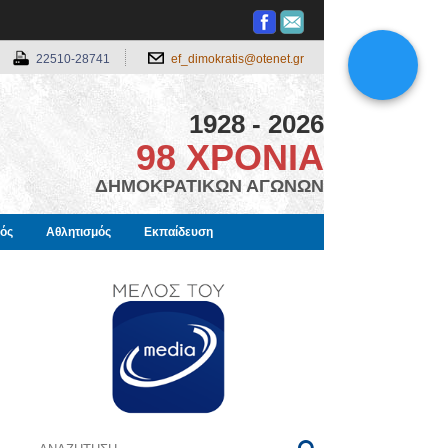
22510-28741
ef_dimokratis@otenet.gr
1928 - 2026
98 ΧΡΟΝΙΑ
ΔΗΜΟΚΡΑΤΙΚΩΝ ΑΓΩΝΩΝ
μός
Αθλητισμός
Εκπαίδευση