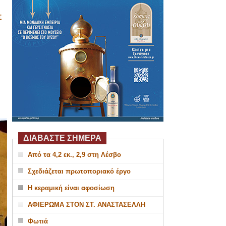
Σ
ΔΙΑΒΑΣΤΕ ΣΗΜΕΡΑ
Από τα 4,2 εκ., 2,9 στη Λέσβο
Σχεδιάζεται πρωτοποριακό έργο
Η κεραμική είναι αφοσίωση
ΑΦΙΕΡΩΜΑ ΣΤΟΝ ΣΤ. ΑΝΑΣΤΑΣΕΛΛΗ
Φωτιά