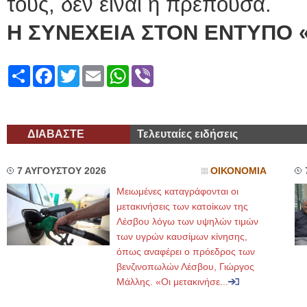
τους, δεν είναι η πρέπουσα.
Η ΣΥΝΕΧΕΙΑ ΣΤΟΝ ΕΝΤΥΠΟ 
Share
Facebook
Twitter
Email
WhatsApp
Viber
ΔΙΑΒΑΣΤΕ
Τελευταίες ειδήσεις
7 ΑΥΓΟΥΣΤΟΥ 2026
ΟΙΚΟΝΟΜΙΑ
Μειωμένες καταγράφονται οι
μετακινήσεις των κατοίκων της
Λέσβου λόγω των υψηλών τιμών
των υγρών καυσίμων κίνησης,
όπως αναφέρει ο πρόεδρος των
βενζινοπωλών Λέσβου, Γιώργος
Μάλλης. «Οι μετακινήσε...