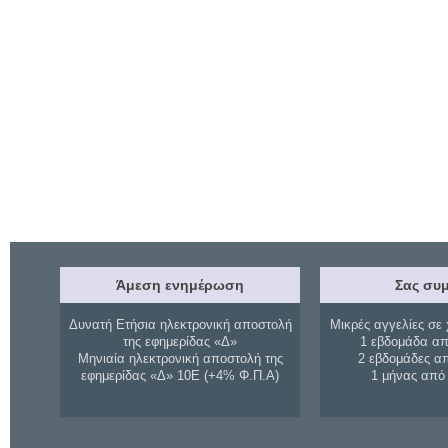
Άμεση ενημέρωση
Σας συμ
Δυνατή Ετήσια ηλεκτρονική αποστολή
Μικρές αγγελίες σε 
της εφημερίδας «Δ»
1 εβδομάδα απ
Μηνιαία ηλεκτρονική αποστολή της
2 εβδομάδες α
εφημερίδας «Δ» 10Ε (+4% Φ.Π.Α)
1 μήνας από