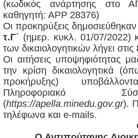
(κωδικός ανάρτησης στο 
καθηγητή: ΑΡΡ 28376)
Οι προκηρύξεις δημοσιεύθηκαν
τ.Γ΄
(ημερ. κυκλ. 01/07/2022)
των δικαιολογητικών λήγει στις
Οι αιτήσεις υποψηφιότητας μα
την κρίση δικαιολογητικά (ό
προκήρυξης) υποβάλλον
Πληροφοριακό Σ
(
https
://
apella
.
minedu
.
gov
.
gr
). 
τηλέφωνα και e-mails.
Ο Αντιπρύτανης Διοι