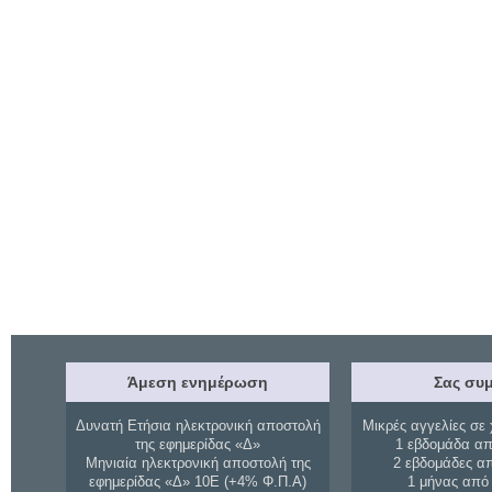
Άμεση ενημέρωση
Σας συμ
Δυνατή Ετήσια ηλεκτρονική αποστολή
Μικρές αγγελίες σε 
της εφημερίδας «Δ»
1 εβδομάδα απ
Μηνιαία ηλεκτρονική αποστολή της
2 εβδομάδες α
εφημερίδας «Δ» 10Ε (+4% Φ.Π.Α)
1 μήνας από