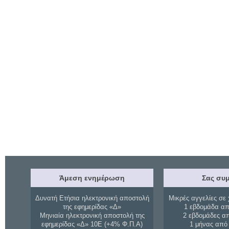
Άμεση ενημέρωση
Σας συμ
Δυνατή Ετήσια ηλεκτρονική αποστολή
Μικρές αγγελίες σε 
της εφημερίδας «Δ»
1 εβδομάδα απ
Μηνιαία ηλεκτρονική αποστολή της
2 εβδομάδες α
εφημερίδας «Δ» 10Ε (+4% Φ.Π.Α)
1 μήνας από