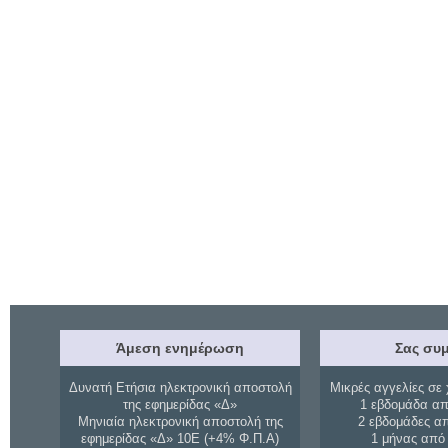
Άμεση ενημέρωση
Σας συμ
Δυνατή Ετήσια ηλεκτρονική αποστολή
Μικρές αγγελίες σε 
της εφημερίδας «Δ»
1 εβδομάδα απ
Μηνιαία ηλεκτρονική αποστολή της
2 εβδομάδες α
εφημερίδας «Δ» 10Ε (+4% Φ.Π.Α)
1 μήνας από