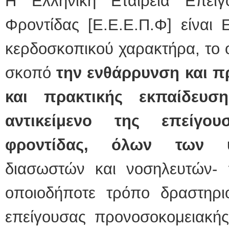
Η Ελληνική Εταιρεία Επείγ
Φροντίδας [Ε.Ε.Ε.Π.Φ] είναι 
κερδοσκοπικού χαρακτήρα, το ο
σκοπό
την ενθάρρυνση και 
και πρακτικής εκπαίδευσ
αντικείμενο της επείγου
φροντίδας, όλων των υγ
διασωστών και νοσηλευτών-
οποιοδήποτε τρόπο δραστηριο
επείγουσας προνοσοκομειακής