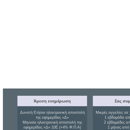
Άμεση ενημέρωση
Σας συμ
Δυνατή Ετήσια ηλεκτρονική αποστολή
Μικρές αγγελίες σε 
της εφημερίδας «Δ»
1 εβδομάδα απ
Μηνιαία ηλεκτρονική αποστολή της
2 εβδομάδες α
εφημερίδας «Δ» 10Ε (+4% Φ.Π.Α)
1 μήνας από