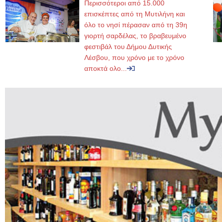
Περισσότεροι από 15.000
επισκέπτες από τη Μυτιλήνη και
όλο το νησί πέρασαν από τη 39η
γιορτή σαρδέλας, το βραβευμένο
φεστιβάλ του Δήμου Δυτικής
Λέσβου, που χρόνο με το χρόνο
αποκτά ολο...