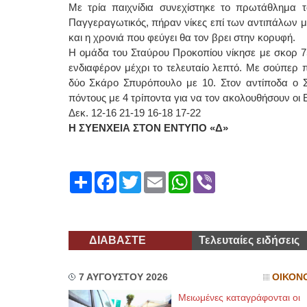
Με τρία παιχνίδια συνεχίστηκε το πρωτάθλημα 
Παγγεραγωτικός, πήραν νίκες επί των αντιπάλων μ
και η χρονιά που φεύγει θα τον βρει στην κορυφή.
Η ομάδα του Σταύρου Προκοπίου νίκησε με σκορ 75
ενδιαφέρον μέχρι το τελευταίο λεπτό. Με σούπερ 
δύο Σκάρο Σπυρόπουλο με 10. Στον αντίποδα ο Στ
πόντους με 4 τρίποντα για να τον ακολουθήσουν οι 
Δεκ. 12-16 21-19 16-18 17-22
Η ΣΥΕΝΧΕΙΑ ΣΤΟΝ ΕΝΤΥΠΟ «Δ»
Share
Facebook
Twitter
Email
WhatsApp
Viber
ΔΙΑΒΑΣΤΕ
Τελευταίες ειδήσεις
7 ΑΥΓΟΥΣΤΟΥ 2026
ΟΙΚΟΝ
Μειωμένες καταγράφονται οι