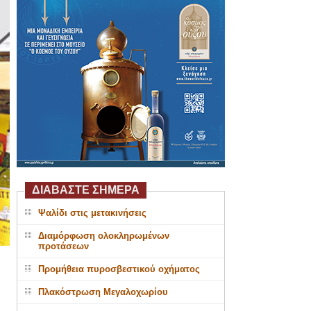
ΔΙΑΒΑΣΤΕ ΣΗΜΕΡΑ
Ψαλίδι στις μετακινήσεις
Διαμόρφωση ολοκληρωμένων
προτάσεων
Προμήθεια πυροσβεστικού οχήματος
Πλακόστρωση Μεγαλοχωρίου