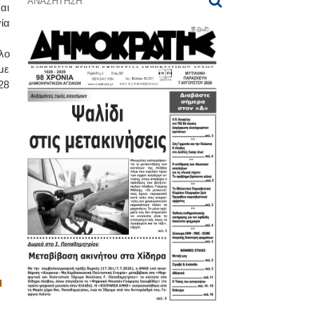
αι
ία
λο
με
28
Η