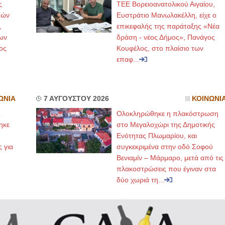
ς
ΤΕΕ Βορειοανατολικού Αιγαίου,
μών
Ευστράτιο Μανωλακέλλη, είχε ο
ΙΩΑΝΝΗΣ Α. ΜΑΛΛΙΑΣ
,
επικεφαλής της παράταξης «Νέα
ων
δράση - νέος Δήμος», Πανάγος
ΧΕΙΡΟΥΡΓΟΣ
ΟΦΘΑΛΜΙΑΤΡΟΣ
ος
Κουφέλος, στο πλαίσιο των
Διδάκτωρ Ιατρικής Σχολής
επαφ...
Πανεπιστημίου Αθηνών
Καλλιπόλεως 3,Νέα Σμύρνη,
τηλ:210-9320215
Καβέτσου 10, Μυτιλήνη, τηλ:
2251038065
ΩΝΙΑ
7 ΑΥΓΟΥΣΤΟΥ 2026
ΚΟΙΝΩΝΙ
Χειρουργός Ωτορινολαρυγγολόγος
ς
Ολοκληρώθηκε η πλακόστρωση
ηκε
στο Μεγαλοχώρι της Δημοτικής
Έλενα Μπούμπα
Στρατιωτικός Ιατρός
,
Ενότητας Πλωμαρίου, και
Διδ.Παν.Αθηνών
ς για
συγκεκριμένα στην οδό Σοφού
Διπλωματούχος Ευρ.Ακαδημίας
Πάρνηθας 95-97 Αχαρναί
Βενιαμίν – Μάρμαρο, μετά από τις
2102467085 & 6938502258
πλακοστρώσεις που έγιναν στα
email- elenboumpa@gmail.com
δύο χωριά τη...