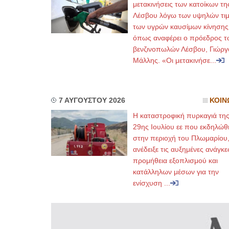
μετακινήσεις των κατοίκων τη
Λέσβου λόγω των υψηλών τι
των υγρών καυσίμων κίνησης
όπως αναφέρει ο πρόεδρος τ
βενζινοπωλών Λέσβου, Γιώργ
Μάλλης. «Οι μετακινήσε...
7 ΑΥΓΟΥΣΤΟΥ 2026
ΚΟΙΝ
Η καταστροφική πυρκαγιά τη
29ης Ιουλίου εε που εκδηλώθ
στην περιοχή του Πλωμαρίου
ανέδειξε τις αυξημένες ανάγκε
προμήθεια εξοπλισμού και
κατάλληλων μέσων για την
ενίσχυση ...