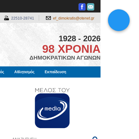
22510-28741
ef_dimokratis@otenet.gr
1928 - 2026
98 ΧΡΟΝΙΑ
ΔΗΜΟΚΡΑΤΙΚΩΝ ΑΓΩΝΩΝ
μός
Αθλητισμός
Εκπαίδευση