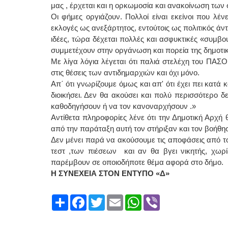
μας , έρχεται και η ορκωμοσία και ανακοίνωση των 
Οι φήμες οργιάζουν. Πολλοί είναι εκείνοι που λέν
εκλογές ως ανεξάρτητος, εντούτοις ως πολιτικός ά
ιδέες, τώρα δέχεται πολλές και ασφυκτικές «συμβ
συμμετέχουν στην οργάνωση και πορεία της δημοτι
Με λίγα λόγια λέγεται ότι παλιά στελέχη του ΠΑΣΟ
στις θέσεις των αντιδημαρχιών και όχι μόνο.
Απ΄ ότι γνωρίζουμε όμως και απ' ότι έχει πει κατά κ
διοικήσει. Δεν θα ακούσει και πολύ περισσότερο 
καθοδηγήσουν ή να τον κανοναρχήσουν .»
Αντίθετα πληροφορίες λένε ότι την Δημοτική Αρχ
από την παράταξη αυτή τον στήριξαν και τον βοήθη
Δεν μένει παρά να ακούσουμε τις αποφάσεις από το
τεστ ,των πιέσεων και αν θα βγει νικητής, χωρί
παρέμβουν σε οποιοδήποτε θέμα αφορά στο δήμο.
Η ΣΥΝΕΧΕΙΑ ΣΤΟΝ ΕΝΤΥΠΟ «Δ»
Share
Facebook
Twitter
Email
WhatsApp
Viber