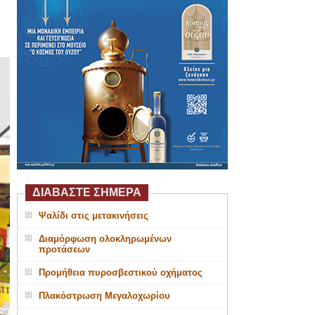
ΔΙΑΒΑΣΤΕ ΣΗΜΕΡΑ
Ψαλίδι στις μετακινήσεις
Διαμόρφωση ολοκληρωμένων
προτάσεων
Προμήθεια πυροσβεστικού οχήματος
Πλακόστρωση Μεγαλοχωρίου