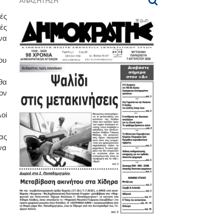
ές
ές
να
ου
θα
ον
οί
ας
να