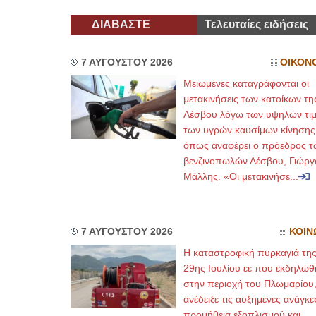
ΔΙΑΒΑΣΤΕ
Τελευταίες ειδήσεις
7 ΑΥΓΟΥΣΤΟΥ 2026
ΟΙΚΟΝ
Μειωμένες καταγράφονται οι
μετακινήσεις των κατοίκων τη
Λέσβου λόγω των υψηλών τι
των υγρών καυσίμων κίνησης
όπως αναφέρει ο πρόεδρος τ
βενζινοπωλών Λέσβου, Γιώργ
Μάλλης. «Οι μετακινήσε...
7 ΑΥΓΟΥΣΤΟΥ 2026
ΚΟΙΝ
Η καταστροφική πυρκαγιά τη
29ης Ιουλίου εε που εκδηλώθ
στην περιοχή του Πλωμαρίου
ανέδειξε τις αυξημένες ανάγκε
προμήθεια εξοπλισμού και