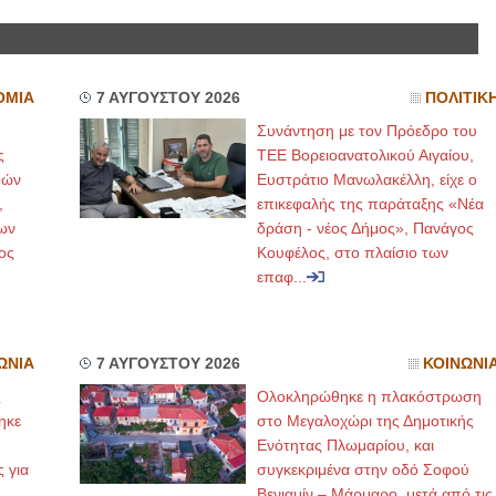
ΙΩΑΝΝΗΣ Α. ΜΑΛΛΙΑΣ
ΧΕΙΡΟΥΡΓΟΣ
ΟΜΙΑ
7 ΑΥΓΟΥΣΤΟΥ 2026
ΠΟΛΙΤΙΚ
ΟΦΘΑΛΜΙΑΤΡΟΣ
Διδάκτωρ Ιατρικής Σχολής
Συνάντηση με τον Πρόεδρο του
Πανεπιστημίου Αθηνών
Καλλιπόλεως 3,Νέα Σμύρνη,
ς
ΤΕΕ Βορειοανατολικού Αιγαίου,
τηλ:210-9320215
Καβέτσου 10, Μυτιλήνη, τηλ:
μών
Ευστράτιο Μανωλακέλλη, είχε ο
2251038065
,
επικεφαλής της παράταξης «Νέα
ων
δράση - νέος Δήμος», Πανάγος
Χειρουργός Ωτορινολαρυγγολόγος
ος
Κουφέλος, στο πλαίσιο των
επαφ...
Έλενα Μπούμπα
Στρατιωτικός Ιατρός
Διδ.Παν.Αθηνών
Διπλωματούχος Ευρ.Ακαδημίας
Πάρνηθας 95-97 Αχαρναί
2102467085 & 6938502258
ΩΝΙΑ
7 ΑΥΓΟΥΣΤΟΥ 2026
ΚΟΙΝΩΝΙ
email- elenboumpa@gmail.com
ς
Ολοκληρώθηκε η πλακόστρωση
ηκε
στο Μεγαλοχώρι της Δημοτικής
,
Ενότητας Πλωμαρίου, και
ς για
συγκεκριμένα στην οδό Σοφού
Βενιαμίν – Μάρμαρο, μετά από τις