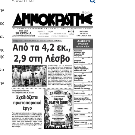
ην
ες
ά.
ης
ης
Να
ην