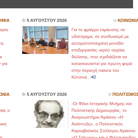
ΙΩΑΝΝΗΣ Α. ΜΑΛΛΙΑΣ
ΟΜΙΑ
5 ΑΥΓΟΥΣΤΟΥ 2026
ΚΟΙΝΩΝΙ
ΧΕΙΡΟΥΡΓΟΣ
ΟΦΘΑΛΜΙΑΤΡΟΣ
γείο
Για το φράγμα ταμίευσης σε
Διδάκτωρ Ιατρικής Σχολής
υδατόρεμα, σε συνδυασμό με
Πανεπιστημίου Αθηνών
Καλλιπόλεως 3,Νέα Σμύρνη,
ις
αυτοματοποιημένη μονάδα
τηλ:210-9320215
Καβέτσου 10, Μυτιλήνη, τηλ:
επεξεργασίας νερού ταχείας
2251038065
ι
διύλισης, που σχεδιάζεται να
 για
κατασκευαστεί για πρώτη φορά
Χειρουργός Ωτορινολαρυγγολόγος
στην περιοχή natura του
Κότσινα...
Έλενα Μπούμπα
Στρατιωτικός Ιατρός
Διδ.Παν.Αθηνών
Διπλωματούχος Ευρ.Ακαδημίας
ΩΝΙΑ
5 ΑΥΓΟΥΣΤΟΥ 2026
ΠΟΛΙΤΙΣΜΟ
Πάρνηθας 95-97 Αχαρναί
2102467085 & 6938502258
-Οι Φίλοι Ιστορικής Μνήμης και
email- elenboumpa@gmail.com
ιάς ο
Πολιτιστικής Δημιουργίας, το
Αναγνωστήριο Αγιάσου «Η
μική
Ανάπτυξη», ο Πολιτιστικός
Καρναβαλικός Σύλλογος Αγιάσου
ί
«Ο Σάτυρος» και ο Φιλοπρόοδος