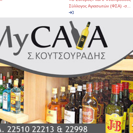
Σύλλογος Αγιασωτών (ΦΣΑ) -σ...