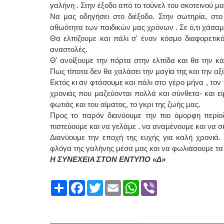
γαλήνη . Στην έξοδο από το τούνελ του σκοτεινού μ
Να μας οδηγήσει στο διέξοδο. Στην σωτηρία, στο
αθωότητα των παιδικών μας χρόνων . Σε ό,τι χάσαμε. Σ
Θα ελπίζουμε και πάλι σ' έναν κόσμο διαφορετικό
αναστολές.
Θ' ανοίξουμε την πόρτα στην ελπίδα και θα την κά
Πως τίποτα δεν θα χαλάσει την μαγία της και την αξ
Εκτός κι αν φτάσουμε και πάλι στο γέρο μήνα , τον
χρονιάς που μαζεύονται πολλά και σύνθετα- και εί
φωτιάς και του αίματος, το γκρι της ζωής μας.
Προς το παρόν διανύουμε την πιο όμορφη περίοδ
πιστεύουμε και να γελάμε . να αναμένουμε και να σ
Διανύουμε την εποχή της ευχής για καλή χρονιά
φλόγα της γαλήνης μέσα μας και να φωλιάσουμε τα
Η ΣΥΝΕΧΕΙΑ ΣΤΟΝ ΕΝΤΥΠΟ «Δ»
Share
Facebook
Twitter
Email
WhatsApp
Viber