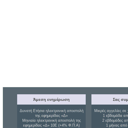
Άμεση ενημέρωση
Σας συμ
Δυνατή Ετήσια ηλεκτρονική αποστολή
Μικρές αγγελίες σε 
της εφημερίδας «Δ»
1 εβδομάδα απ
Μηνιαία ηλεκτρονική αποστολή της
2 εβδομάδες α
εφημερίδας «Δ» 10Ε (+4% Φ.Π.Α)
1 μήνας από