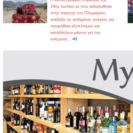
29ης Ιουλίου εε που εκδηλώθηκε
στην περιοχή του Πλωμαρίου,
ανέδειξε τις αυξημένες ανάγκες για
προμήθεια εξοπλισμού και
κατάλληλων μέσων για την
ενίσχυση ...