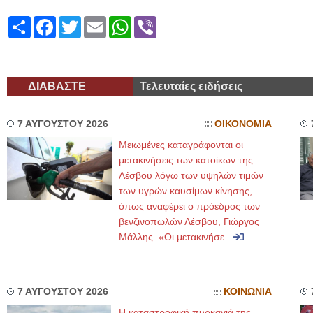
Share
Facebook
Twitter
Email
WhatsApp
Viber
ΔΙΑΒΑΣΤΕ
Τελευταίες ειδήσεις
7 ΑΥΓΟΥΣΤΟΥ 2026
ΟΙΚΟΝΟΜΙΑ
Μειωμένες καταγράφονται οι
μετακινήσεις των κατοίκων της
Λέσβου λόγω των υψηλών τιμών
των υγρών καυσίμων κίνησης,
όπως αναφέρει ο πρόεδρος των
βενζινοπωλών Λέσβου, Γιώργος
Μάλλης. «Οι μετακινήσε...
7 ΑΥΓΟΥΣΤΟΥ 2026
ΚΟΙΝΩΝΙΑ
Η καταστροφική πυρκαγιά της