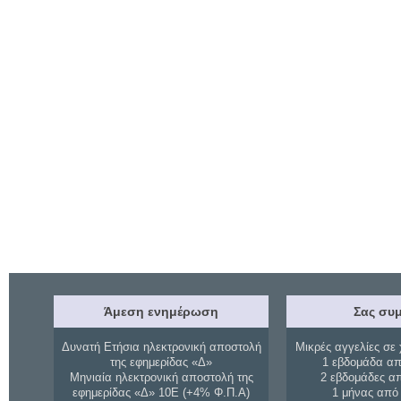
Άμεση ενημέρωση
Σας συμ
Δυνατή Ετήσια ηλεκτρονική αποστολή
Μικρές αγγελίες σε 
της εφημερίδας «Δ»
1 εβδομάδα απ
Μηνιαία ηλεκτρονική αποστολή της
2 εβδομάδες α
εφημερίδας «Δ» 10Ε (+4% Φ.Π.Α)
1 μήνας από