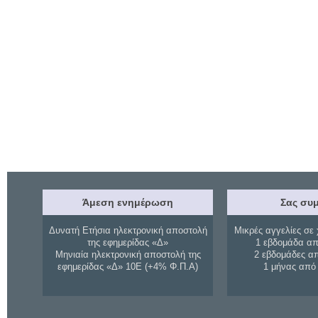
Άμεση ενημέρωση
Σας συμ
Δυνατή Ετήσια ηλεκτρονική αποστολή
Μικρές αγγελίες σε 
της εφημερίδας «Δ»
1 εβδομάδα απ
Μηνιαία ηλεκτρονική αποστολή της
2 εβδομάδες α
εφημερίδας «Δ» 10Ε (+4% Φ.Π.Α)
1 μήνας από