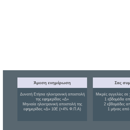
Άμεση ενημέρωση
Σας συμ
Δυνατή Ετήσια ηλεκτρονική αποστολή
Μικρές αγγελίες σε 
της εφημερίδας «Δ»
1 εβδομάδα απ
Μηνιαία ηλεκτρονική αποστολή της
2 εβδομάδες α
εφημερίδας «Δ» 10Ε (+4% Φ.Π.Α)
1 μήνας από