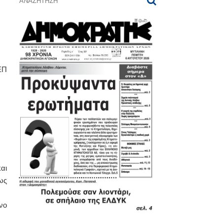
ΕΠ
αι
ως
νο