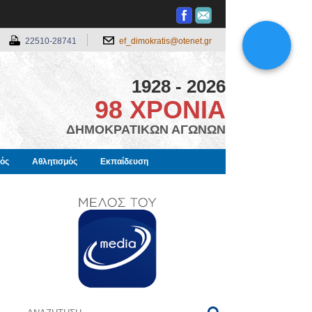
22510-28741
ef_dimokratis@otenet.gr
1928 - 2026
98 ΧΡΟΝΙΑ
ΔΗΜΟΚΡΑΤΙΚΩΝ ΑΓΩΝΩΝ
μός
Αθλητισμός
Εκπαίδευση