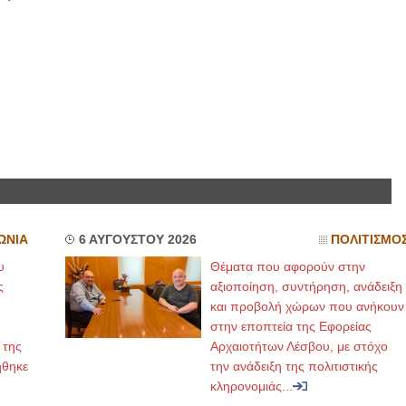
ΙΩΑΝΝΗΣ Α. ΜΑΛΛΙΑΣ
ΧΕΙΡΟΥΡΓΟΣ
ΟΦΘΑΛΜΙΑΤΡΟΣ
Διδάκτωρ Ιατρικής Σχολής
Πανεπιστημίου Αθηνών
Καλλιπόλεως 3,Νέα Σμύρνη,
τηλ:210-9320215
Καβέτσου 10, Μυτιλήνη, τηλ:
2251038065
Χειρουργός Ωτορινολαρυγγολόγος
Έλενα Μπούμπα
ΩΝΙΑ
6 ΑΥΓΟΥΣΤΟΥ 2026
ΠΟΛΙΤΙΣΜΟ
Στρατιωτικός Ιατρός
Διδ.Παν.Αθηνών
υ
Θέματα που αφορούν στην
Διπλωματούχος Ευρ.Ακαδημίας
Πάρνηθας 95-97 Αχαρναί
ς
αξιοποίηση, συντήρηση, ανάδειξη
2102467085 & 6938502258
και προβολή χώρων που ανήκουν
email- elenboumpa@gmail.com
στην εποπτεία της Εφορείας
 της
Αρχαιοτήτων Λέσβου, με στόχο
ήθηκε
την ανάδειξη της πολιτιστικής
κληρονομιάς...