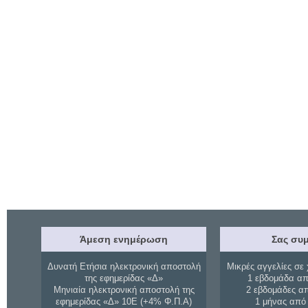
Άμεση ενημέρωση
Σας συμ
Δυνατή Ετήσια ηλεκτρονική αποστολή
Μικρές αγγελίες σε 
της εφημερίδας «Δ»
1 εβδομάδα απ
Μηνιαία ηλεκτρονική αποστολή της
2 εβδομάδες α
εφημερίδας «Δ» 10Ε (+4% Φ.Π.Α)
1 μήνας από