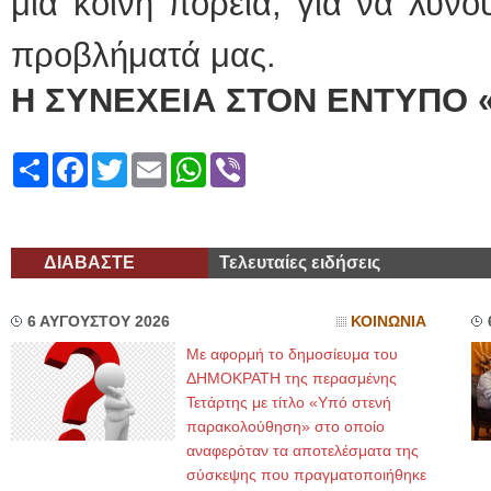
μια κοινή πορεία, για να λύν
προβλήματά μας.
Η ΣΥΝΕΧΕΙΑ ΣΤΟΝ ΕΝΤΥΠΟ 
Share
Facebook
Twitter
Email
WhatsApp
Viber
ΔΙΑΒΑΣΤΕ
Τελευταίες ειδήσεις
6 ΑΥΓΟΥΣΤΟΥ 2026
ΚΟΙΝΩΝΙΑ
Με αφορμή το δημοσίευμα του
ΔΗΜΟΚΡΑΤΗ της περασμένης
Τετάρτης με τίτλο «Υπό στενή
παρακολούθηση» στο οποίο
αναφερόταν τα αποτελέσματα της
σύσκεψης που πραγματοποιήθηκε