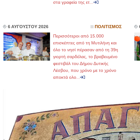
στα γραφεία της ετ...
6 ΑΥΓΟΥΣΤΟΥ 2026
ΠΟΛΙΤΙΣΜΟΣ
Περισσότεροι από 15.000
επισκέπτες από τη Μυτιλήνη και
όλο το νησί πέρασαν από τη 39η
γιορτή σαρδέλας, το βραβευμένο
φεστιβάλ του Δήμου Δυτικής
Λέσβου, που χρόνο με το χρόνο
αποκτά ολο...