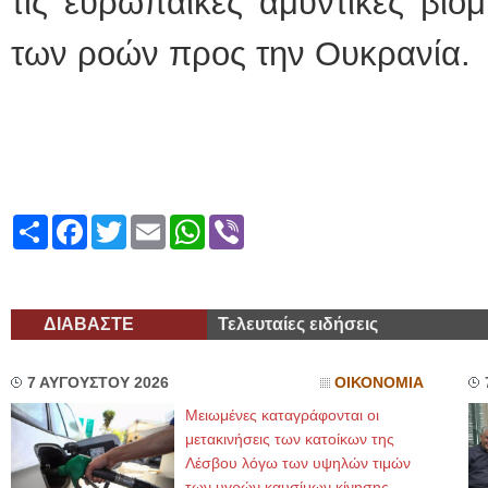
τις ευρωπαϊκές αμυντικές βιομ
των ροών προς την Ουκρανία.
Share
Facebook
Twitter
Email
WhatsApp
Viber
ΔΙΑΒΑΣΤΕ
Τελευταίες ειδήσεις
7 ΑΥΓΟΥΣΤΟΥ 2026
ΟΙΚΟΝΟΜΙΑ
Μειωμένες καταγράφονται οι
μετακινήσεις των κατοίκων της
Λέσβου λόγω των υψηλών τιμών
των υγρών καυσίμων κίνησης,